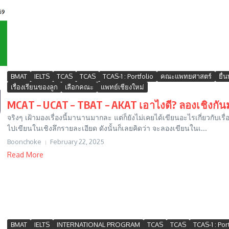
BMAT
IELTS
TCAS
TCAS
TCAS-1 : Portfolio
คณะแพทยศาสตร์
ยื่
เรื่องเรียนของลูก
เลือกคณะ
แพทย์เชียงใหม่
MCAT – UCAT – TBAT – AKAT เอาไงดี? ลองเชิงกันมา
จริงๆ เฝ้ามองเรื่องนี้มานานมากละ แต่ก็ยังไม่เคยได้เขียนอะไรเกี่ยวกับเรื่อ
ไปเขียนในเชิงลึกรายละเอียด ดังนั้นก็เลยคิดว่า จะลองเขียนในเ...
Boonchoke
February 22, 2025
Read More
BMAT
IELTS
INTERNATIONAL PROGRAM
TCAS
TCAS
TCAS-1 : Por