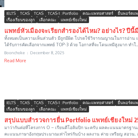
IELTS
TCAS
TCAS
TCAS-1 : Portfolio
คณะแพทยศาสตร์
ยื่นพอร์ตแพ
เรื่องเรียนของลูก
เลือกคณะ
แพทย์เชียงใหม่
แพทย์หัวเมืองจะเรียกสำรองได้ไหม? อย่างไร? ปีนี้
ทั้งหมดเป็นความเห็นส่วนตัว มีถูกมีผิด โปรดใช้วิจารณญาณในการอ่าน แพทย์ห
ได้รับการคัดเลือกจากแพทย์ TOP-3 ด้วย โอกาสที่จะโดนเทมีสูงมาก ทำใ..
Boonchoke
December 8, 2025
Read More
IELTS
TCAS
TCAS
TCAS-1 : Portfolio
คณะแพทยศาสตร์
ยื่นพอร์ตแพ
เรื่องเรียนของลูก
เลือกคณะ
แพทย์เชียงใหม่
สรุปแบบสำรวจการยื่น Portfolio แพทย์เชียงใหม่ 
มาว่ากันต่อที่โครงการ O – เรียนดีโอลิมปิก นะครับ ผลคะแนนมาตรฐานภาษา
คะแนนภาษาอังกฤษประมาณเท่าไหร่กันบ้าง ผลงาน ค่าย เหรียญ สอวน. ส