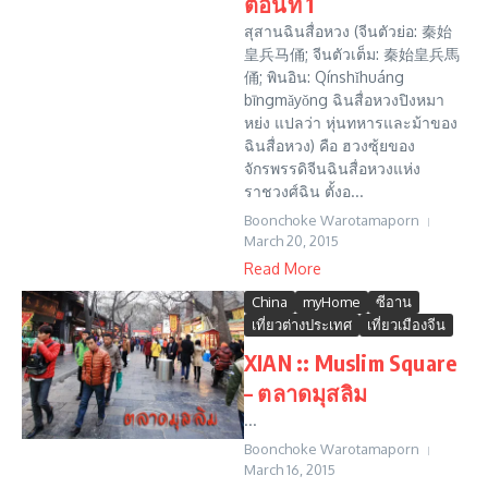
ตอนที่ 1
สุสานฉินสื่อหวง (จีนตัวย่อ: 秦始
皇兵马俑; จีนตัวเต็ม: 秦始皇兵馬
俑; พินอิน: Qínshǐhuáng
bīngmǎyǒng ฉินสื่อหวงปิงหมา
หย่ง แปลว่า หุ่นทหารและม้าของ
ฉินสื่อหวง) คือ ฮวงซุ้ยของ
จักรพรรดิจีนฉินสื่อหวงแห่ง
ราชวงศ์ฉิน ตั้งอ...
Boonchoke Warotamaporn
March 20, 2015
Read More
China
myHome
ซีอาน
เที่ยวต่างประเทศ
เที่ยวเมืองจีน
XIAN :: Muslim Square
– ตลาดมุสลิม
...
Boonchoke Warotamaporn
March 16, 2015