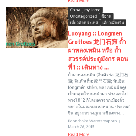
Read More
China
myHome
Uncategorized
ซีอาน
เที่ยวต่างประเทศ
เที่ยวเมืองจีน
Luoyang :: Longmen
Grottoes 龙门石窟 ถ้ำ
ผาหลงเหมิน หรือ ถ้ำ
สวรรค์ประตูมังกร ตอน
ที่ 1 :: เดินทาง …
ถ้ำผาหลงเหมิน (จีนตัวย่อ: 龙门石
窟; จีนตัวเต็ม: 龍門石窟; พินอิน:
lóngmén shíkū, หลงเหมินฉือคู)
เป็นกลุ่มถ้ำบนหน้าผา ห่างออกไป
ทางใต้ 12 กิโลเมตรจากเมืองลั่ว
หยางในมณฑลเหอหนาน ประเทศ
จีน อยู่ระหว่างภูเขาเซียงทาง...
Boonchoke Warotamaporn
March 26, 2015
Read More