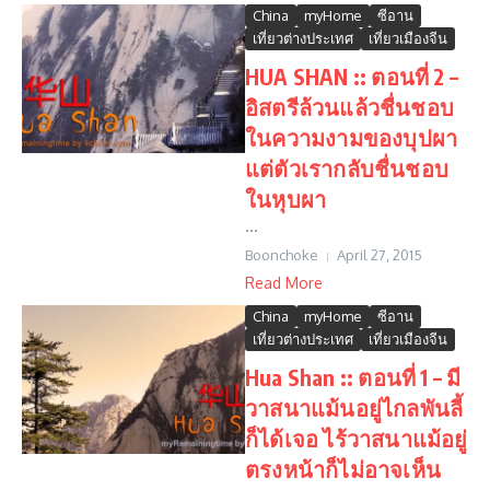
China
myHome
ซีอาน
เที่ยวต่างประเทศ
เที่ยวเมืองจีน
HUA SHAN :: ตอนที่ 2 –
อิสตรีล้วนแล้วชื่นชอบ
ในความงามของบุปผา
แต่ตัวเรากลับชื่นชอบ
ในหุบผา
...
Boonchoke
April 27, 2015
Read More
China
myHome
ซีอาน
เที่ยวต่างประเทศ
เที่ยวเมืองจีน
Hua Shan :: ตอนที่ 1 – มี
วาสนาแม้นอยู่ไกลพันลี้
ก็ได้เจอ ไร้วาสนาแม้อยู่
ตรงหน้าก็ไม่อาจเห็น