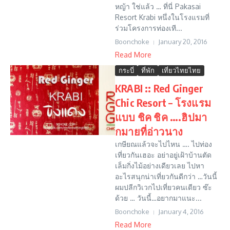
หญ้า ใช่แล้ว … ที่นี่ Pakasai
Resort Krabi หนึ่งในโรงแรมที่
ร่วมโครงการท่องเที...
Boonchoke
January 20, 2016
Read More
กระบี่
ที่พัก
เที่ยวไทยไทย
KRABI :: Red Ginger
Chic Resort – โรงแรม
แบบ ชิค ชิค ….ฮิปมา
กมายที่อ่าวนาง
เกษียณแล้วจะไปไหน …. ไปท่อง
เที่ยวกันเฮอะ อย่าอยู่เฝ้าบ้านตัด
เล็มกิ่งไม้อย่างเดียวเลย ไปหา
อะไรสนุกน่าเที่ยวกันดีกว่า …วันนี้
ผมปลีกวิเวกไปเที่ยวคนเดียว ซ๊ะ
ด้วย … วันนี้…อยากมาแนะ...
Boonchoke
January 4, 2016
Read More