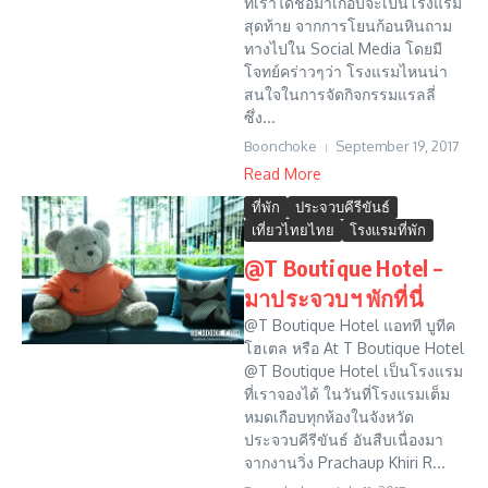
ที่เราได้ชื่อมาเกือบจะเป็นโรงแรม
สุดท้าย จากการโยนก้อนหินถาม
ทางไปใน Social Media โดยมี
โจทย์คร่าวๆว่า โรงแรมไหนน่า
สนใจในการจัดกิจกรรมแรลลี่
ซึ่ง...
Boonchoke
September 19, 2017
Read More
ที่พัก
ประจวบคีรีขันธ์
เที่ยวไทยไทย
โรงแรมที่พัก
@T Boutique Hotel –
มาประจวบฯ พักที่นี่
@T Boutique Hotel แอทที บูทีค
โฮเตล หรือ At T Boutique Hotel
@T Boutique Hotel เป็นโรงแรม
ที่เราจองได้ ในวันที่โรงแรมเต็ม
หมดเกือบทุกห้องในจังหวัด
ประจวบคีรีขันธ์ อันสืบเนื่องมา
จากงานวิ่ง Prachaup Khiri R...