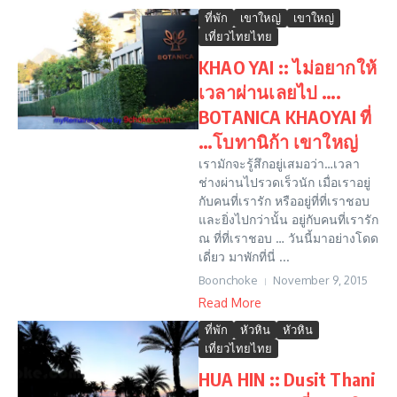
ที่พัก
เขาใหญ่
เขาใหญ่
เที่ยวไทยไทย
KHAO YAI :: ไม่อยากให้
เวลาผ่านเลยไป ….
BOTANICA KHAOYAI ที่
…โบทานิก้า เขาใหญ่
เรามักจะรู้สึกอยู่เสมอว่า…เวลา
ช่างผ่านไปรวดเร็วนัก เมื่อเราอยู่
กับคนที่เรารัก หรืออยู่ที่ที่เราชอบ
และยิ่งไปกว่านั้น อยู่กับคนที่เรารัก
ณ ที่ที่เราชอบ … วันนี้มาอย่างโดด
เดี่ยว มาพักที่นี่ ...
Boonchoke
November 9, 2015
Read More
ที่พัก
หัวหิน
หัวหิน
เที่ยวไทยไทย
HUA HIN :: Dusit Thani