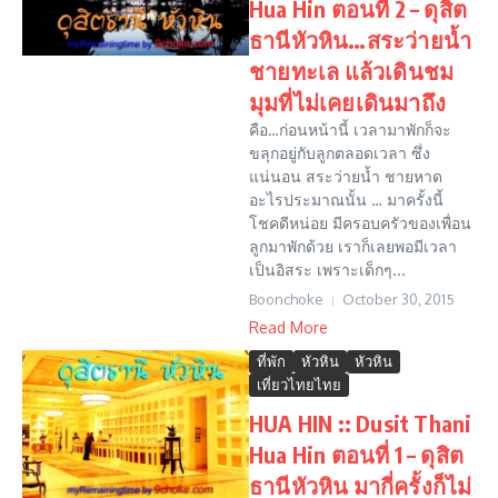
Hua Hin ตอนที่ 2 – ดุสิต
ธานีหัวหิน…สระว่ายน้ำ
ชายทะเล แล้วเดินชม
มุมที่ไม่เคยเดินมาถึง
คือ…ก่อนหน้านี้ เวลามาพักก็จะ
ขลุกอยู่กับลูกตลอดเวลา ซึ่ง
แน่นอน สระว่ายน้ำ ชายหาด
อะไรประมาณนั้น … มาครั้งนี้
โชคดีหน่อย มีครอบครัวของเพื่อน
ลูกมาพักด้วย เราก็เลยพอมีเวลา
เป็นอิสระ เพราะเด็กๆ...
Boonchoke
October 30, 2015
Read More
ที่พัก
หัวหิน
หัวหิน
เที่ยวไทยไทย
HUA HIN :: Dusit Thani
Hua Hin ตอนที่ 1 – ดุสิต
ธานีหัวหิน มากี่ครั้งก็ไม่