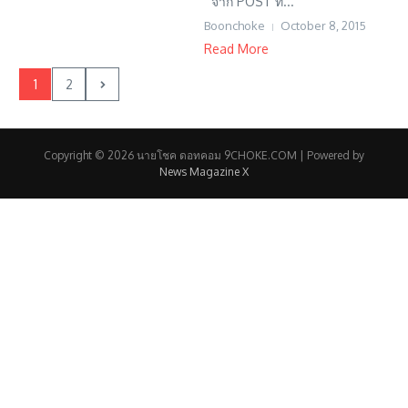
จาก POST ท...
Boonchoke
October 8, 2015
Read More
1
2
Copyright © 2026 นายโชค ดอทคอม 9CHOKE.COM | Powered by
News Magazine X