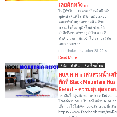
เคยผิดหวัง …
ไม่รู้ทำไม … เวลามาถึงหรือนึกถึง
ดุสิตหัวหินทีไร ชีวิตเหมือนล่อง
ลอยกลับไปสู่ยุคคลาสสิค ด้วย
ความโอ่โถง ดูมีสไตล์ ชวนให้
รำลึกถึงวันเก่าๆอยู่ร่ำไป และที่
สำคัญ เวลาเดินเข้าไป เราจะรู้สึก
เลยว่า สบายๆ ...
Boonchoke
October 28, 2015
Read More
ที่พัก
หัวหิน
เที่ยวไทยไทย
HUA HIN :: เล่นสวนน้ำเสร
พักที่ Black Mountain Hua
Resort – ความสุขสุดยอด
อย่าลืมไปลุ้นบัตรผ่านประตู Kid Zania 
โชคดีจำนวน 3 ใบ อีกไม่กี่วันจะจับราง
เด็กๆจะได้ไปเที่ยวตอนปิดเทอมนี้ครับ
https://www.facebook.com/myRe