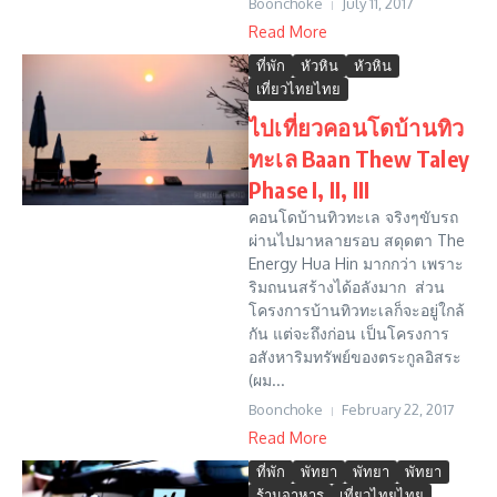
Boonchoke
July 11, 2017
Read More
ที่พัก
หัวหิน
หัวหิน
เที่ยวไทยไทย
ไปเที่ยวคอนโดบ้านทิว
ทะเล Baan Thew Taley
Phase I, II, III
คอนโดบ้านทิวทะเล จริงๆขับรถ
ผ่านไปมาหลายรอบ สดุดตา The
Energy Hua Hin มากกว่า เพราะ
ริมถนนสร้างได้อลังมาก ส่วน
โครงการบ้านทิวทะเลก็จะอยู่ใกล้
กัน แต่จะถึงก่อน เป็นโครงการ
อสังหาริมทรัพย์ของตระกูลอิสระ
(ผม...
Boonchoke
February 22, 2017
Read More
ที่พัก
พัทยา
พัทยา
พัทยา
ร้านอาหาร
เที่ยวไทยไทย