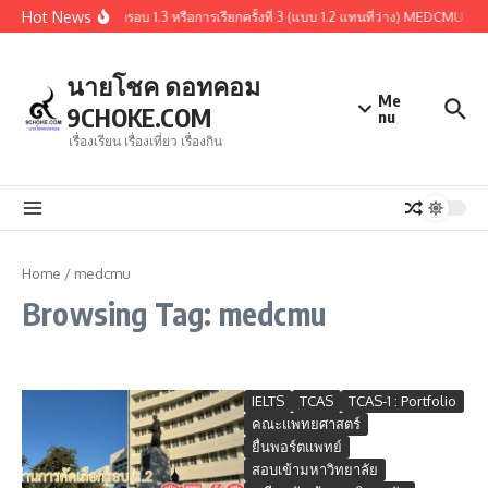
Skip to content
Hot News
สรุปผู้ผ่านการคัดเลือกรอบ 1.3 หรือการเรียกครั้งที่ 3 (แบบ 1.2 แทนที่ว่าง) MEDCMU 
นายโชค ดอทคอม
Me
9CHOKE.COM
nu
เรื่องเรียน เรื่องเที่ยว เรื่องกิน
Home
/
medcmu
Browsing Tag: medcmu
IELTS
TCAS
TCAS-1 : Portfolio
คณะแพทยศาสตร์
ยื่นพอร์ตแพทย์
สอบเข้ามหาวิทยาลัย