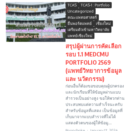
TCAS
TCAS-1 : Portfolio
Uncategorized
คณะแพทยศาสตร์
ยื่นพอร์ตแพทย์
เชียงใหม่
เตรียมตัวเข้ามหาวิทยาลัย
แพทย์เชียงใหม่
สรุปผู้ผ่านการคัดเลือก
รอบ 1.1 MEDCMU
PORTFOLIO 2569
(แพทย์วิทยาการข้อมูล
และ นวัตกรรม)
ก่อนอื่นก็ต้องขอขอบคุณผู้ปกครอง
และนักเรียนที่ให้ข้อมูลผ่านแบบ
สำรวจเป็นอย่างสูง ขอให้พวกท่าน
ประสบพบแต่ความสำเร็จนะครับ
สำหรับข้อมูลที่แสดง เป็นข้อมูลที่
เก็บมาจากแบบสำรวจที่ไม่ได้
แสดงตัวตนของผู้ให้ข้อมู...
Boonchoke
January 17, 2026