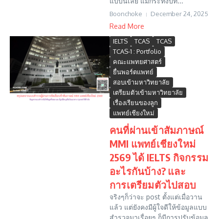
แบบนี้เลย แม้กระทั่งปีที...
Boonchoke
December 24, 2025
Read More
IELTS
TCAS
TCAS
TCAS-1 : Portfolio
คณะแพทยศาสตร์
ยื่นพอร์ตแพทย์
สอบเข้ามหาวิทยาลัย
เตรียมตัวเข้ามหาวิทยาลัย
เรื่องเรียนของลูก
แพทย์เชียงใหม่
คนที่ผ่านเข้าสัมภาษณ์
MMI แพทย์เชียงใหม่
2569 ได้ IELTS กิจกรรม
อะไรกันบ้าง? และ
การเตรียมตัวไปสอบ
จริงๆก็ว่าจะ post ตั้งแต่เมื่อวาน
แล้ว แต่ยังคงมีผู้ใจดีให้ข้อมูลแบบ
สำรวจมาเรื่อยๆ ก็มีการปรับข้อมูล