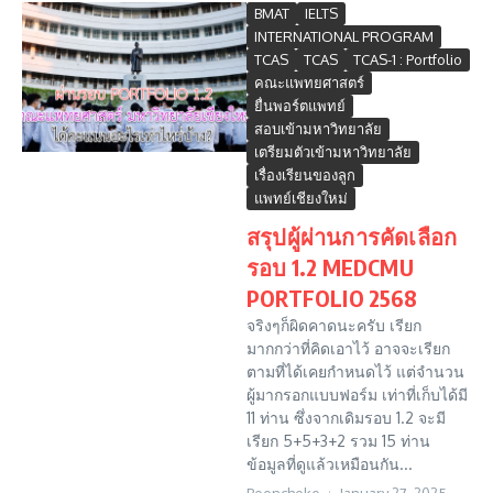
BMAT
IELTS
INTERNATIONAL PROGRAM
TCAS
TCAS
TCAS-1 : Portfolio
คณะแพทยศาสตร์
ยื่นพอร์ตแพทย์
สอบเข้ามหาวิทยาลัย
เตรียมตัวเข้ามหาวิทยาลัย
เรื่องเรียนของลูก
แพทย์เชียงใหม่
สรุปผู้ผ่านการคัดเลือก
รอบ 1.2 MEDCMU
PORTFOLIO 2568
จริงๆก็ผิดคาดนะครับ เรียก
มากกว่าที่คิดเอาไว้ อาจจะเรียก
ตามที่ได้เคยกำหนดไว้ แต่จำนวน
ผู้มากรอกแบบฟอร์ม เท่าที่เก็บได้มี
11 ท่าน ซึ่งจากเดิมรอบ 1.2 จะมี
เรียก 5+5+3+2 รวม 15 ท่าน
ข้อมูลที่ดูแล้วเหมือนกัน...