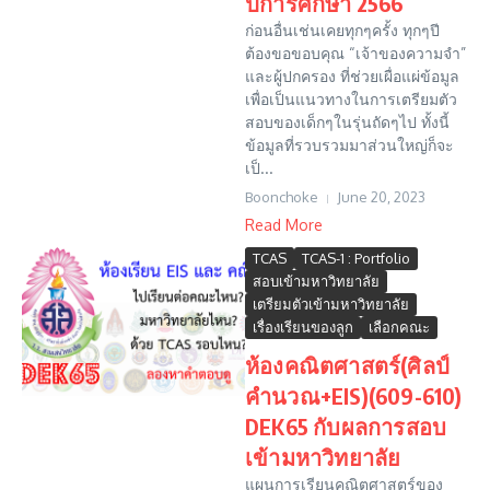
ปีการศึกษา 2566
ก่อนอื่นเช่นเคยทุกๆครั้ง ทุกๆปี
ต้องขอขอบคุณ “เจ้าของความจำ”
และผู้ปกครอง ที่ช่วยเผื่อแผ่ข้อมูล
เพื่อเป็นแนวทางในการเตรียมตัว
สอบของเด็กๆในรุ่นถัดๆไป ทั้งนี้
ข้อมูลที่รวบรวมมาส่วนใหญ่ก็จะ
เป็...
Boonchoke
June 20, 2023
Read More
TCAS
TCAS-1 : Portfolio
สอบเข้ามหาวิทยาลัย
เตรียมตัวเข้ามหาวิทยาลัย
เรื่องเรียนของลูก
เลือกคณะ
ห้องคณิตศาสตร์(ศิลป์
คำนวณ+EIS)(609-610)
DEK65 กับผลการสอบ
เข้ามหาวิทยาลัย
แผนการเรียนคณิตศาสตร์ของ