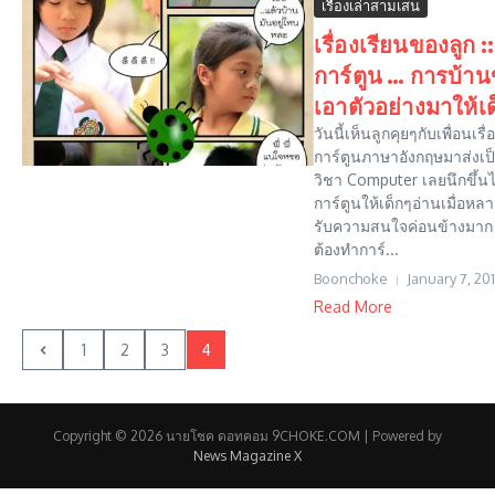
เรื่องเล่าสามเสน
เรื่องเรียนของลูก ::
การ์ตูน … การบ้าน
เอาตัวอย่างมาให้เด
วันนี้เห็นลูกคุยๆกับเพื่อนเร
การ์ตูนภาษาอังกฤษมาส่งเป
วิชา Computer เลยนึกขึ้นไ
การ์ตูนให้เด็กๆอ่านเมื่อหลาย
รับความสนใจค่อนข้างมาก แ
ต้องทำการ์...
Boonchoke
January 7, 20
Read More
1
2
3
4
Copyright © 2026 นายโชค ดอทคอม 9CHOKE.COM | Powered by
News Magazine X