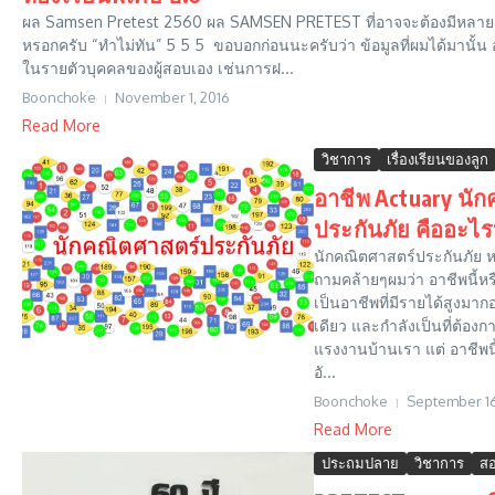
ผล Samsen Pretest 2560 ผล SAMSEN PRETEST ที่อาจจะต้องมีหลาย
หรอกครับ “ทำไม่ทัน” 5 5 5 ขอบอกก่อนนะครับว่า ข้อมูลที่ผมได้มานั้น
ในรายตัวบุคคลของผู้สอบเอง เช่นการฝ...
Boonchoke
November 1, 2016
Read More
วิชาการ
เรื่องเรียนของลูก
อาชีพ Actuary นั
ประกันภัย คืออะไ
นักคณิตศาสตร์ประกันภัย
ถามคล้ายๆผมว่า อาชีพนี้หรือ
เป็นอาชีพที่มีรายได้สูงมาก
เดียว และกำลังเป็นที่ต้อ
แรงงานบ้านเรา แต่ อาชีพนี้
อั...
Boonchoke
September 16
Read More
ประถมปลาย
วิชาการ
สอ