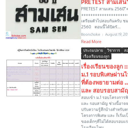
PRETEST สามเสนวิ
PRETEST สามเสน 2560 ี
++++++++++++++++++++
เตรียมตัวไปสอบกันครับ ช
2560 ตอนนี้ได้ปิดรั...
Boonchoke
August 19, 20
Read More
ประถมปลาย
วิชาการ
สอ
เรื่องเรียนของลูก
เรื่องเรียนของลูก :
ม.1 รอบพิเศษผ่านไป
ที่ต้องพยายามต่อ 
และ สอบรอบสามั
สอบเข้า ม.1 รอบโครงการ
และ รอบสามัญ ช่วงนี้อาจจะ
ปรับความรู้สึกบ้างสำหรับ
โครงการพิเศษ และ ก็เริ่มเป
ของเด็กๆที่ไม่ได้สอบรอบแร
โรงเรียนไหน...