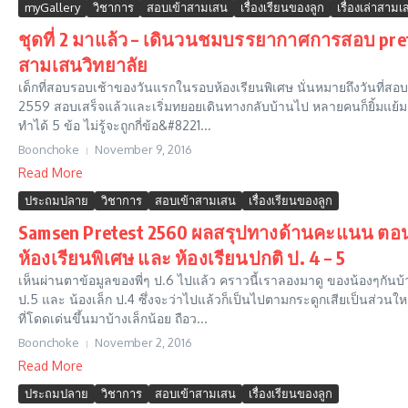
myGallery
วิชาการ
สอบเข้าสามเสน
เรื่องเรียนของลูก
เรื่องเล่าสามเ
ชุดที่ 2 มาแล้ว – เดินวนชมบรรยากาศการสอบ prete
สามเสนวิทยาลัย
เด็กที่สอบรอบเช้าของวันแรกในรอบห้องเรียนพิเศษ นั่นหมายถึงวันที่สอ
2559 สอบเสร็จแล้วและเริ่มทยอยเดินทางกลับบ้านไป หลายคนก็ยิ้มแย้
ทำได้ 5 ข้อ ไม่รู้จะถูกกี่ข้อ&#8221...
Boonchoke
November 9, 2016
Read More
ประถมปลาย
วิชาการ
สอบเข้าสามเสน
เรื่องเรียนของลูก
Samsen Pretest 2560 ผลสรุปทางด้านคะแนน ตอนท
ห้องเรียนพิเศษ และ ห้องเรียนปกติ ป. 4 – 5
เห็นผ่านตาข้อมูลของพี่ๆ ป.6 ไปแล้ว คราวนี้เราลองมาดู ของน้องๆกันบ้า
ป.5 และ น้องเล็ก ป.4 ซึ่งจะว่าไปแล้วก็เป็นไปตามกระดูกเสียเป็นส่วนให
ที่โดดเด่นขึ้นมาบ้างเล็กน้อย ถือว...
Boonchoke
November 2, 2016
Read More
ประถมปลาย
วิชาการ
สอบเข้าสามเสน
เรื่องเรียนของลูก