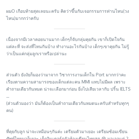
ผมO เกือบท้ายสุดเลยนะครับ คิดว่าขึ้นกับเจอกรรมการท่านไหน(วง
ไหน)มากกว่าครับ
เนื่องจากมีเวลาคอยนานมาก เด็กๆก็จับกลุ่มคุยกัน เขาก็เปิดใจกัน
แต่ละที่ จะส่งที่ไหนกันบ้าง ทำงานอะไรกันบ้าง เด็กๆเขาคุยกัน ไม่รู้
ว่าเป็นแค่กลุ่มลูกเราหรือเปล่านะ
ส่วนตัว ยังงัยก็มองว่ามาจาก วิชาการงานเด็กใน Port มากกว่าคะ
เรียงตามความสามารถของเด็กแต่ละคน MMI แทบไม่มีผล เพราะ
คำถามเดียวกันหมด น่าจะเลือกมาก่อน ยิ่งไปเสียเวลากับ ปริ้น IELTS
…
(ส่วนตัวมองว่า มันก็ต้องเป็นคำถามเดียวกันหมดนะครับสำหรับทุกๆ
คน)
ที่คุยกับลูก น่าจะเหมือนๆกันค่ะ เตรียมตัวมาเยอะ เตรียมซ้อมเขียน
ศัพท์ไทยมาก็เยอะ เด็กอินเตอร์กลัวห้องเขียนไทยสุด 😄 มาเจอแค่ 2