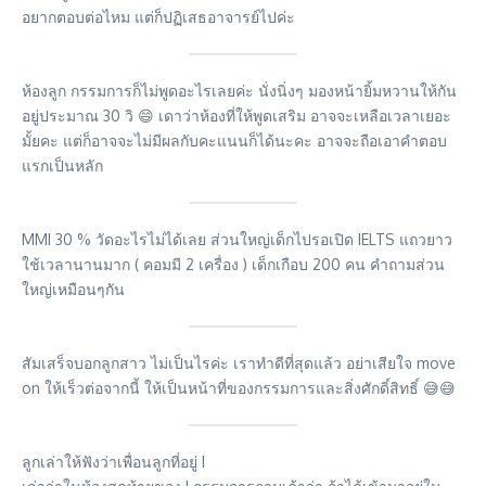
อยากตอบต่อไหม แต่ก็ปฏิเสธอาจารย์ไปค่ะ
ห้องลูก กรรมการก็ไม่พูดอะไรเลยค่ะ นั่งนิ่งๆ มองหน้ายิ้มหวานให้กัน
อยู่ประมาณ 30 วิ 😄 เดาว่าห้องที่ให้พูดเสริม อาจจะเหลือเวลาเยอะ
มั้ยคะ แต่ก็อาจจะไม่มีผลกับคะแนนก็ได้นะคะ อาจจะถือเอาคำตอบ
แรกเป็นหลัก
MMI 30 % วัดอะไรไม่ได้เลย ส่วนใหญ่เด็กไปรอเปิด IELTS แถวยาว
ใช้เวลานานมาก ( คอมมี 2 เครื่อง ) เด็กเกือบ 200 คน คำถามส่วน
ใหญ่เหมือนๆกัน
สัมเสร็จบอกลูกสาว ไม่เป็นไรค่ะ เราทำดีที่สุดแล้ว อย่าเสียใจ move
on ให้เร็วต่อจากนี้ ให้เป็นหน้าที่ของกรรมการและสิ่งศักดิ์สิทธิ์ 😅😅
ลูกเล่าให้ฟังว่าเพื่อนลูกที่อยู่ I