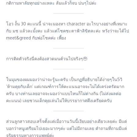
กติกามหาลัยทุกอย่างแหละ ส้มแล้วก็จบ บ่นๆไปค่ะ
โอว งั้น 30 คะแนนี้ น่าจะมองหา character อะไรบางอย่างที่เหมาะ
กับ มช แล้วละมั้งคะ แล้วแต่โชคชะตาฟ้าลิขิตละค่ะ หวังว่าจะได้ไป
meet&greed กับพ่อโชคค่ะ เพี้ยง
การติดตัวจริงนี่คงต้องสวดมนต์วนไปจริงๆ🥹
ในมุมของผมมองว่าน่าจะรู้นะครับ เป็นกฏที่อธิบายได้ง่ายๆใน5วิ
’ห้ามคุยกับเด็ก’ แต่เกณฑ์การให้คะแนนอาจจะไม่ได้เคร่งครัดมาก
ครับ บางท่านเลยอาจจะมองว่าแบบไหนก็ไม่ต่างกัน (ไม่ส่งผลต่อ
คะแนน) เลยชวนเด็กคุยเล่นไม่ให้บรรยากาศตึงเครียดครับ
ส่วนลูกสาวสอบเสร็จตั้งแต่เมื่อวานวันนี้เงียบอย่างเดียวเลยค่ะ มีแต่
บอกว่าหนูเตรียมไปเยอะมากๆค่ะ แต่ไม่มีถามเลย คำถามที่ถามมีแค่
จริยธรรมทางการแพทย์ค่ะ