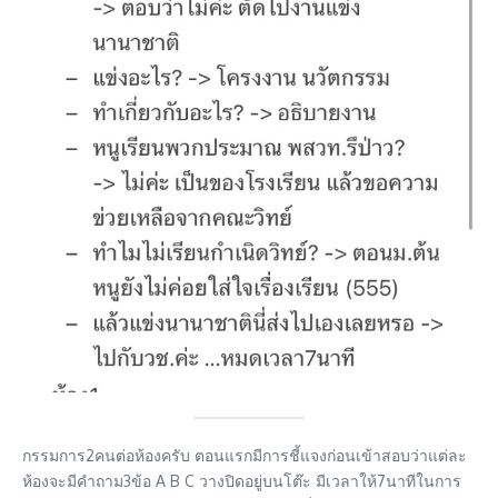
กรรมการ2คนต่อห้องครับ ตอนแรกมีการชี้แจงก่อนเข้าสอบว่าแต่ละ
ห้องจะมีคำถาม3ข้อ A B C วางปิดอยู่บนโต๊ะ มีเวลาให้7นาทีในการ