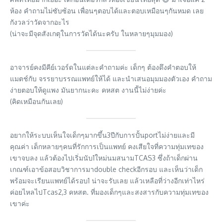
ห้อง คำถามไม่ซับซ้อน เพื่อนๆตอบได้และตอบเหมือนๆกันหมด เลย
กังวลว่าวัดจากอะไร
(น่าจะมีจุดสังเกตุในการวัดได้นะครับ ในหลายๆมุมมอง)
อาจารย์คงมีคีย์เวอร์ดในแต่ละคำถามค่ะ เด็กๆ ต้องดึงคำตอบให้
แมตช์กับ จรรยาบรรณแพทย์ให้ได้ และนำเสนอมุมมองตัวเอง คำถาม
ง่ายตอบให้ดูแพง มันยากนะคะ คหสต งานนี้ไม่ง่ายค่ะ
(คิดเหมือนกันเลย)
อยากให้ระบบเห็นใจเด็กๆมากขึ้น3ปีกับการปั้นportไม่ง่ายและมี
คุณค่า เด็กหลายๆคนที่รักการเป็นแพทย์ คงเสียใจที่ความทุ่มเทของ
เขาจบลง แล้วต้องไปเริ่มนับ1ใหม่นมสนามTCAS3 ซึ่งถ้าเด็กผ่าน
เกณฑ์เอาข้อสอบวิชาการมาdouble checkอีกรอบ และเห็นว่าเด็ก
พร้อมจะเรียนแพทย์ได้รอบ1 น่าจะรับเลย แล้วเหลือที่ว่างอีกเท่าไหร่
ค่อยไหลไปTcas2,3 คหสต. ที่มองเด็กๆและสงสารกับความทุ่มเทของ
เขาค่ะ