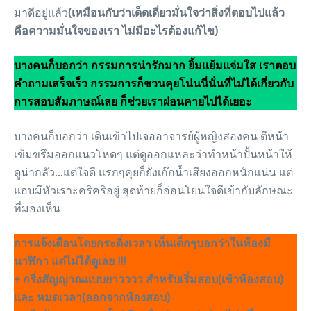
มาดีอยู่แล้ว
(เหมือนกับว่าเด็ดเดี่ยวมั่นใจว่าสิ่งที่ตอบไปแล้ว
คือความมั่นใจของเรา ไม่มีอะไรต้องแก้ไข)
บางคนก็บอกว่า กรรมการน่ารักมาก ยิ้มแย้มแจ่มใส เราตอบ
คำถามเสร็จเร็ว กรรมการก็ชวนคุยโน่นนี่นั่นที่ไม่ได้เกี่ยวกับ
การสอบสัมภาษณ์เลย ก็ช่วยเราผ่อนคายไปได้เยอะ
บางคนก็บอกว่า เดินเข้าไปเจออาจารย์ผู้หญิงสองคน ตีหน้า
เข้มขรึมออกแนวโหดๆ แต่ดูออกแหละว่าทำหน้าปั้นหน้าให้
ดูน่ากลัว…แต่ใจดี แรกๆคุยก็ยังเก๊กน้ำเสียงออกหนักแน่น แต่
แอบมีหัวเราะคริคริอยู่ สุดท้ายก็อ่อนโยนใจดีเข้ากับลักษณะ
ที่มองเห็น
การแจ้งเตือนโดยกระดิ่งเวลา เห็นเด็กๆบอกว่าในห้องมี
นาฬิกา แต่ไม่ได้ดูเลย !!!
+ กริ่งสัญญาณแบบยาวววว สำหรับเริ่มสอบ(เข้าห้องสอบ)
และ หมดเวลา(ออกจากห้องสอบ)