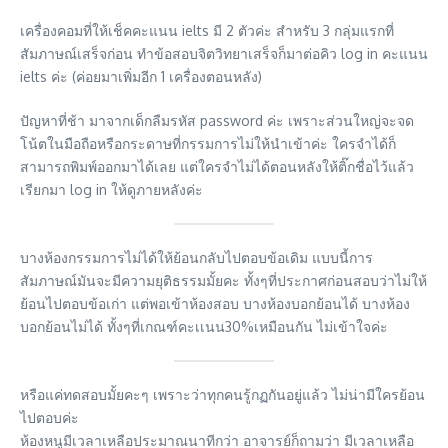
เครื่องคอมที่ให้เช็คคะแนน ielts มี 2 ตัวค่ะ สำหรับ 3 กลุ่มแรกที่
สัมภาษณ์เสร็จก่อน ทำข้อสอบจิตวิทยาเสร็จก็มาต่อคิว log in คะแนน
ielts ค่ะ (ค่อยมาเพิ่มอีก 1 เครื่องตอนหลัง)
ปัญหาที่ช้า มาจากเด็กลืมรหัส password ค่ะ เพราะส่วนใหญ่จะจด
โน้ตในมือถือหรือกระดาษที่กรรมการไม่ให้นำเข้าค่ะ ใครจำได้ก็
สามารถพิมพ์ออกมาได้เลย แต่ใครจำไม่ได้ตอนหลังให้ติ๊กชื่อไว้แล้ว
เรียกมา log in ให้ดูภายหลังค่ะ
บางห้องกรรมการไม่ได้ให้ย้อนกลับไปตอบข้อเดิม แบบนี้การ
สัมภาษณ์มันจะมีความยุติธรรมมั้ยคะ ทั้งๆที่ประกาศก่อนสอบว่าไม่ให้
ย้อนไปตอบข้อเก่า แต่พอเข้าห้องสอบ บางห้องบอกย้อนได้ บางห้อง
บอกย้อนไม่ได้ ทั้งๆที่เกณฑ์คะเเนน30%เหมือนกัน ไม่เข้าใจค่ะ
หรือแค่ทดสอบมั้ยคะๆ เพราะว่าทุกคนรู้กฏกันอยู่แล้ว ไม่น่ามีใครย้อน
ไปตอบค่ะ
ห้องหนูมีเวลาเหลือประมาณนาทีกว่า อาจารย์ก็ถามว่า มีเวลาเหลือ