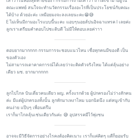
เล่าว่าในห้องสุดท้ายของ I กรรมการถามเค้าว่า ถ้าได้เข้ามาอยู่ใน
คณะแพทย์ สนใจจะทำนวัตกรรมเรื่องอะไรที่เป็นประโยชน์กับคณะ
ได้บ้าง ด้วยอ่ะค่ะ เหมือยมงจะลงเลยนะคะ😁😅
E ไม่เห็นมีถามอะไรแบบนี้นะคะ แอบๆนอยส์ปนอิจฉาแทรค I เลยค่ะ
ลูกเราเตรียมคำตอบไปซะดิบดี ไม่มีให้ตอบเลยค่าาา
ตอบยากมากกกก กรรมการจะชอบแนวไหน เชื่อทุกคนมีของดี เป็น
ของตัวเอง
ไม่สามารถเดาคาดการณ์ได้เลยว่าจะติดตัวจริงไหม ได้แต่ลุ้นอย่าง
เดียว มช. ยากมากกกก
ลูกไปไกล บินเดี่ยวคนเดียว ผญ. ครั้งแรกด้วย ผู้ปกครองไม่ว่างสักคน
ค่ะ มีแต่ผู้ปกครองทั้งนั้น ลูกทักมาเหงาไหม บอกนิดนึง แต่หนูเข้ากับ
คนง่าย แป๊บๆ เพื่อนตรึม
เราก็มาไกลลุ้นเช่นเดียวกันค่ะ 😅 อุปสรรคมีไว้พุ่งชน
อาจจะมีวิธีจัดการอย่างไรคงต้องคิดเนาะ เราก็แค่คิดๆ แตืก็ยอมรับ