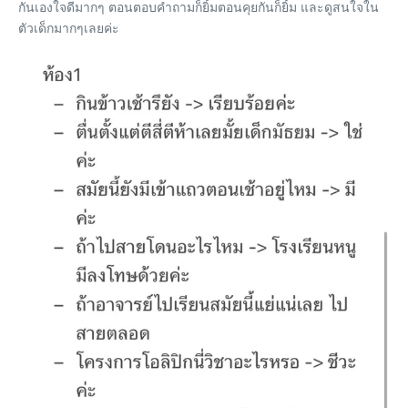
กันเองใจดีมากๆ ตอนตอบคำถามก็ยิ้มตอนคุยกันก็ยิ้ม และดูสนใจใน
ตัวเด็กมากๆเลยค่ะ