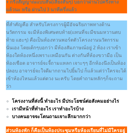
+ กริ่งสัญญาณแบบสั้น(เสียงสั่นๆ) บอกว่าผ่านไปครึ่งทาง
แล้วนะ หรือ ผ่านไป 3 นาทีครึ่งแล้ว
ที่สำคัญคือ สำหรับโครงการผู้มีอัจฉริยภาพทางด้าน
นวัตกรรม จะมีห้องพิเศษตบท้าย(แทนที่จะมีขนมหวานตบ
ท้าย แฮะๆ) คือเป็นห้องทวนพอร์ตตัวโครงงานนวัตกรรม
นั่นเอง โดยเด้กๆบอกว่า มีห้องสัมภาษณ์อยู่ 2 ห้อง เราเข้า
ห้องใดห้องหนึ่งเพราะเหมือนกัน ต่างกันที่ห้องขวามือ เป็น
ห้องเชือด อาจารย์จะจี้ถามแหลก เจาะๆๆ อีกห้องนึงเป็นห้อง
ปลอบ อาจารย์จะใจดีมากถามไปยิ้มไป ก็แล้วแต่ว่าใครจะได้
เข้าห้องไหนแล้วแต่ดวง นะครับ โดยคำถามหลักๆก็จะถาม
ว่า
โครงงานที่ส่งนี้ ทำอะไร มีประโยชน์ต่อสังคมอย่างไร
เรามีหน้าที่ทำอะไร เราทำอะไรบ้าง
บางคนอาจจะโดนถามเจาะลึกมากกว่า
ส่วนห้องพัก ก็คือเป็นห้องประชุมหรือห้องเรียนที่ไม่มีใครอยู่