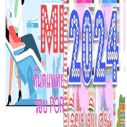
ณ
ร
ะ
า
ทั
ฟ
น
แ
ต
ส
แ
ด
พ
ง
ท
ก
ยศ
า
าส
ร
ตร์
ก
ม
ร
ห
ะ
า
จ
วิ
า
ท
ย
ยา
ค
ลัย
ะ
เชี
แ
ยง
น
ให
น
ม่
ร
25
อ