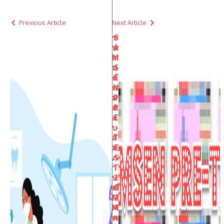
Previous Article
Next Article
รว
S
บร
A
ว
M
ม
S
คำ
E
ถา
N
ม
P
ส
R
อ
E
บ
-
สั
T
ม
E
ภ
S
า
T
ษ
2
ณ์
0
M
2
MI
4
ค
ก