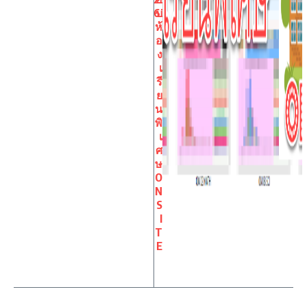
67
บ
ห้
อ
ง
เ
รี
ย
น
พิ
เ
ศ
ษ
O
N
S
I
T
E