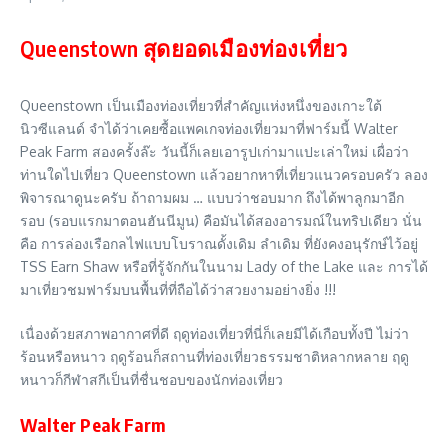
Queenstown สุดยอดเมืองท่องเที่ยว
Queenstown เป็นเมืองท่องเที่ยวที่สำคัญแห่งหนึ่งของเกาะใต้
นิวซีแลนด์ จำได้ว่าเคยซื้อแพคเกจท่องเที่ยวมาที่ฟาร์มนี้ Walter
Peak Farm สองครั้งล๊ะ วันนี้ก็เลยเอารูปเก่ามาแปะเล่าใหม่ เผื่อว่า
ท่านใดไปเที่ยว Queenstown แล้วอยากหาที่เที่ยวแนวครอบครัว ลอง
พิจารณาดูนะครับ ถ้าถามผม … แบบว่าชอบมาก ถึงได้พาลูกมาอีก
รอบ (รอบแรกมาตอนฮันนีมูน) คือมันได้สองอารมณ์ในทริปเดียว นั่น
คือ การล่องเรือกลไฟแบบโบราณดั้งเดิม ลำเดิม ที่ยังคงอนุรักษ์ไว้อยู่
TSS Earn Shaw หรือที่รู้จักกันในนาม Lady of the Lake และ การได้
มาเที่ยวชมฟาร์มบนพื้นที่ที่ถือได้ว่าสวยงามอย่างยิ่ง !!!
เนื่องด้วยสภาพอากาศที่ดี ฤดูท่องเที่ยวที่นี่ก็เลยมีได้เกือบทั้งปี ไม่ว่า
ร้อนหรือหนาว ฤดูร้อนก็สถานที่ท่องเที่ยวธรรมชาติหลากหลาย ฤดู
หนาวก็กีฬาสกีเป็นที่ชื่นชอบของนักท่องเที่ยว
Walter Peak Farm