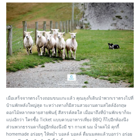
เมื่อเสร็จจากตรงโรงถอนขนแกะแล้ว คุณลุงก็เดินนำพวกเราตรงไปที่
บ้านพักหลังใหญ่สุด ระหว่างทางก็มีสวนสวยงามตามสไตล์อังกฤษ
ดอกไม้หลากหลายสายพันธุ์ สีสรรค์สดใส เมื่อมาถึงที่บ้านพักเขาก็จะ
แบ่งอีกว่า ใครซื้อ Ticket แบบควบอาหารเที่ยง BBQ ก็ไปอีกห้องนึง
ส่วนพวกธรรมดาก็อยู่อีกห้องนึงมี ชา กาแฟ นม น้ำผลไม้ คุกกี้
homemade อร่อยๆ ให้หม่ำ บอลล์ บอลล์ ดื่มนมสดแล้วบอกว่า อร่อย