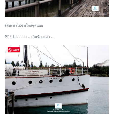
เดินเข้าไปชมใกล้ๆหน่อย
1912 โอววววว … เกินร้อยแล้ว …
Save