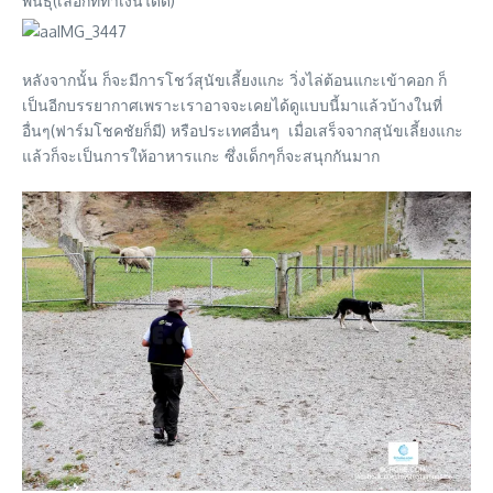
พันธุ์(เลือกที่ทำเงินได้ดี)
หลังจากนั้น ก็จะมีการโชว์สุนัขเลี้ยงแกะ วิ่งไล่ต้อนแกะเข้าคอก ก็
เป็นอีกบรรยากาศเพราะเราอาจจะเคยได้ดูแบบนี้มาแล้วบ้างในที่
อื่นๆ(ฟาร์มโชคชัยก็มี) หรือประเทศอื่นๆ เมื่อเสร็จจากสุนัขเลี้ยงแกะ
แล้วก็จะเป็นการให้อาหารแกะ ซึ่งเด็กๆก็จะสนุกกันมาก