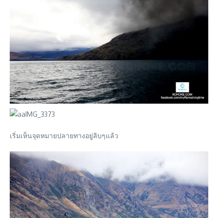
เริ่มเห็นจุดหมายปลายทางอยู่ลิบๆแล้ว