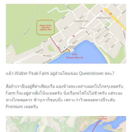
แล้ว Walter Peak Farm อยู่ส่วนไหนของ Queenstown หละ?
คือถ้าเรายืนอยู่ที่ท่าเทียบเรือ มองข้ามทะเลสาบออกไปไกลๆเลยครับ
Farm ก็จะอยู่ฝากฝั่งโน้นเลยครับ นั่งเรือกลไฟไปไม่ช้าครับ แต่ระยะ
ทางไกลพอควร ช้าๆเราก็ชอบน๊ะ เพราะว่าวิวตลอดทางนี่ระดับ
Premium เลยครับ