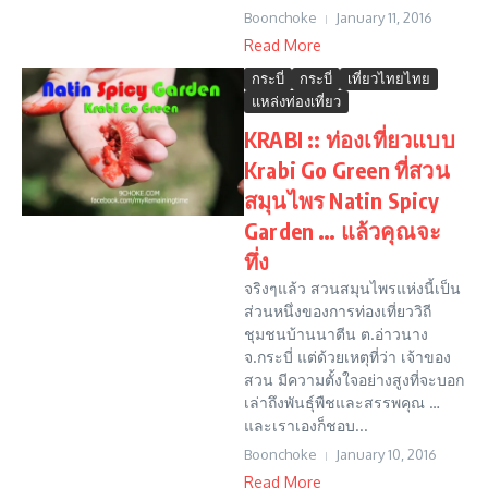
Boonchoke
January 11, 2016
Read More
กระบี่
กระบี่
เที่ยวไทยไทย
แหล่งท่องเที่ยว
KRABI :: ท่องเที่ยวแบบ
Krabi Go Green ที่สวน
สมุนไพร Natin Spicy
Garden … แล้วคุณจะ
ทึ่ง
จริงๆแล้ว สวนสมุนไพรแห่งนี้เป็น
ส่วนหนึ่งของการท่องเที่ยววิถี
ชุมชนบ้านนาตีน ต.อ่าวนาง
จ.กระบี่ แต่ด้วยเหตุที่ว่า เจ้าของ
สวน มีความตั้งใจอย่างสูงที่จะบอก
เล่าถึงพันธุ์พืชและสรรพคุณ …
และเราเองก็ชอบ...
Boonchoke
January 10, 2016
Read More