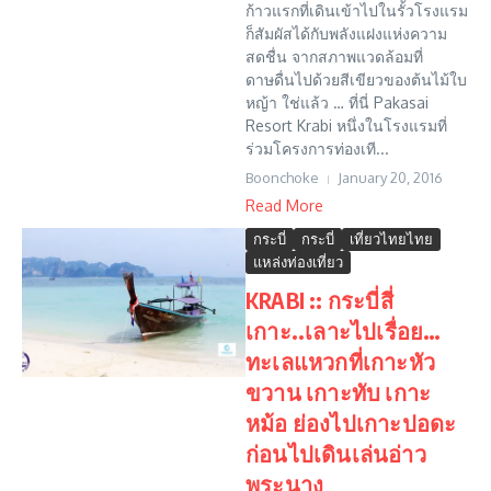
ก้าวแรกที่เดินเข้าไปในรั้วโรงแรม
ก็สัมผัสได้กับพลังแฝงแห่งความ
สดชื่น จากสภาพแวดล้อมที่
ดาษดื่นไปด้วยสีเขียวของต้นไม้ใบ
หญ้า ใช่แล้ว … ที่นี่ Pakasai
Resort Krabi หนึ่งในโรงแรมที่
ร่วมโครงการท่องเที...
Boonchoke
January 20, 2016
Read More
กระบี่
กระบี่
เที่ยวไทยไทย
แหล่งท่องเที่ยว
KRABI :: กระบี่สี่
เกาะ..เลาะไปเรื่อย…
ทะเลแหวกที่เกาะหัว
ขวาน เกาะทับ เกาะ
หม้อ ย่องไปเกาะปอดะ
ก่อนไปเดินเล่นอ่าว
พระนาง