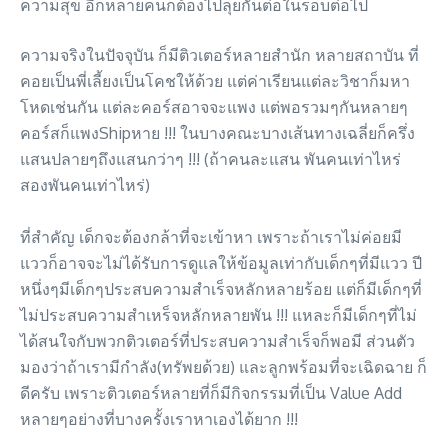
ความสุข อีกหลายคนก็ต้องไปลุยกันต่อในรอบต่อไป
ความจริงในปัจจุบัน ก็มีติวเตอร์หลายสำนัก หลายสถาบัน ที่
คอยเป็นพี่เลี้ยงเป็นโคชให้ด้วย แต่ค่าเรียนแต่ละวิชาก็มหา
โหดเช่นกัน แต่ละคอร์สอาจจะแพง แต่พอรวมๆกันหลายๆ
คอร์สก็แพงShipหาย !!! ในบางคณะบางเส้นทางเฉลี่ยก็ครึ่ง
แสนปลายๆถึงแสนกว่าๆ !!! (ถ้าคนละแสน พันคนเท่าไหร่
สองพันคนเท่าไหร่)
ที่สำคัญ เด็กจะต้องกล้าที่จะเข้าหา เพราะถ้าเราไม่ค่อยมี
แววก็อาจจะไม่ได้รับการดูแลให้ข้อมูลเท่ากับเด็กๆที่มีแวว ปี
หนึ่งๆมีเด็กๆประสบความสำเร็จหลักหลายร้อย แต่ก็มีเด็กๆที่
ไม่ประสบความสำเหร็จหลักหลายพัน !!! แหละก็มีเด็กๆที่ไม่
ได้สนใจกับพวกติวเตอร์ที่ประสบความสำเร็จก็พอมี ส่วนตัว
มองว่าถ้าเรามีกำลัง(ทรัพยด้วย) และลูกพร้อมที่จะเฉิดฉาย ก็
ดีครับ เพราะติวเตอร์หลายที่ก็มีกิจกรรมที่เป็น Value Add
หลายๆอย่างที่บางครั้งเราหาเองได้ยาก !!!