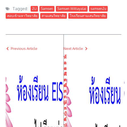
Tagged:
2U
Samsen
Samsen Wittayalai
samsen2u
สอบเข้ามหาวิทยาลัย
สามเสนวิทยาลัย
โรงเรียนสามเสนวิทยาลัย
Previous Article
Next Article
ห้
ห้
อง
อ
ค
ง
ณิ
ศิ
ต
ล
ศา
ป์
ส
ภ
ตร์
า
(ศิ
ษ
ล
า
ป์
(
คำ
6
น
1