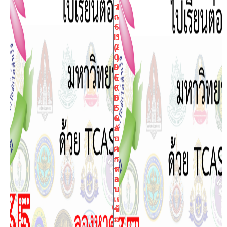
ว
1
ณ
-
+E
6
IS)
1
(6
2
0
)
9-
D
61
E
0)
K
D
6
EK
5
65
ผ
กั
ล
บ
ก
ผล
า
กา
ร
รส
ส
อ
อ
บ
บ
เข้
เ
า
ข้
ม
า