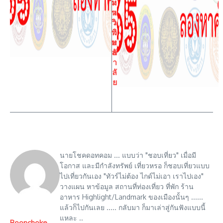
ห
ม
า
ห
วิ
า
ท
วิ
ยา
ท
ลัย
ย
า
ลั
ย
นายโชคดอทคอม ... แบบว่า "ชอบเที่ยว" เมื่อมี
โอกาส และมีกำลังทรัพย์ เที่ยวหรอ ก็ชอบเที่ยวแบบ
ไปเที่ยวกันเอง "ทัวร์ไม่ต้อง ไกด์ไม่เอา เราไปเอง"
วางแผน หาข้อมูล สถานที่ท่องเที่ยว ที่พัก ร้าน
อาหาร Highlight/Landmark ของเมืองนั้นๆ ......
แล้วก็ไปกันเลย ..... กลับมา ก็มาเล่าสู่กันฟังแบบนี้
แหละ ..
Boonchoke