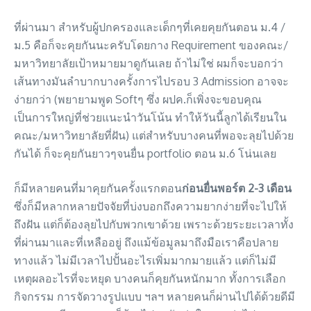
ที่ผ่านมา สำหรับผู้ปกครองและเด็กๆที่เคยคุยกันตอน ม.4 /
ม.5 คือก็จะคุยกันนะครับโดยกาง Requirement ของคณะ/
มหาวิทยาลัยเป้าหมายมาดูกันเลย ถ้าไม่ใช่ ผมก็จะบอกว่า
เส้นทางมันลำบากบางครั้งการไปรอบ 3 Admission อาจจะ
ง่ายกว่า (พยายามพูด Softๆ ซึ่ง ผปค.ก็เพิ่งจะขอบคุณ
เป็นการใหญ่ที่ช่วยแนะนำวันโน้น ทำให้วันนี้ลูกได้เรียนใน
คณะ/มหาวิทยาลัยที่ฝัน) แต่สำหรับบางคนที่พอจะลุยไปด้วย
กันได้ ก็จะคุยกันยาวๆจนยื่น portfolio ตอน ม.6 โน่นเลย
ก็มีหลายคนที่มาคุยกันครั้งแรกตอน
ก่อนยื่นพอร์ต 2-3 เดือน
ซึ่งก็มีหลากหลายปัจจัยที่บ่งบอกถึงความยากง่ายที่จะไปให้
ถึงฝัน แต่ก็ต้องลุยไปกับพวกเขาด้วย เพราะด้วยระยะเวลาทั้ง
ที่ผ่านมาและที่เหลืออยู่ ถึงแม้ข้อมูลมาถึงมือเราคือปลาย
ทางแล้ว ไม่มีเวลาไปปั้นอะไรเพิ่มมากมายแล้ว แต่ก็ไม่มี
เหตุผลอะไรที่จะหยุด บางคนก็คุยกันหนักมาก ทั้งการเลือก
กิจกรรม การจัดวางรูปแบบ ฯลฯ หลายคนก็ผ่านไปได้ด้วยดีมี