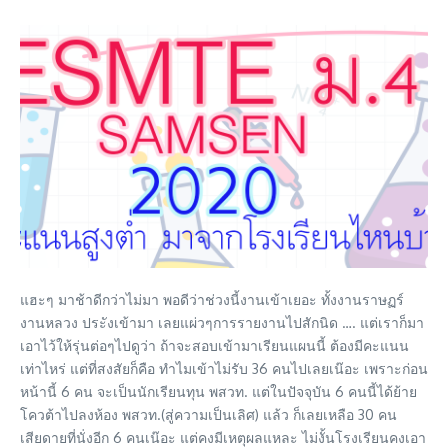
แฮะๆ มาช้าดีกว่าไม่มา พอดีว่าช่วงนี้งานเข้าเยอะ ทั้งงานราษฏร์
งานหลวง ประังเข้ามา เลยแผ่วๆการรายงานไปสักนิด …. แต่เราก็มา
เอาไว้ให้รุ่นต่อๆไปดูว่า ถ้าจะสอบเข้ามาเรียนแผนนี้ ต้องมีคะแนน
เท่าไหร่ แต่ที่สงสัยก็คือ ทำไมเข้าไม่รับ 36 คนไปเลยเน๊อะ เพราะก่อน
หน้านี้ 6 คน จะเป็นนักเรียนทุน พสวท. แต่ในปัจจุบัน 6 คนนี้ได้ย้าย
โควต้าไปลงห้อง พสวท.(สู่ความเป็นเลิศ) แล้ว ก็เลยเหลือ 30 คน
เสียดายที่นั่งอีก 6 คนเน๊อะ แต่คงมีเหตุผลแหละ ไม่งั้นโรงเรียนคงเอา