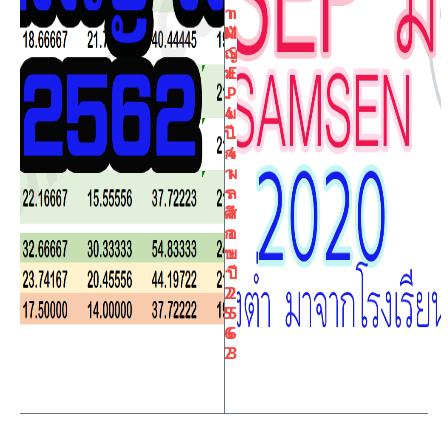
า
n
มั
M
ญ
S
ม
E
.
P
4
ม
ปี
.
ก
4
า
ผ
ร
ล
ศึ
ส
ก
อ
ษ
บ
า
ปี
2
2
5
5
6
6
2
3