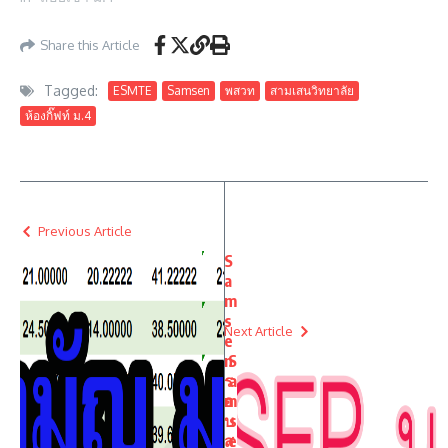
Share this Article
Tagged:
ESMTE
Samsen
พสวท
สามเสนวิทยาลัย
ห้องกิ๊ฟท์ ม.4
Previous Article
S
a
m
s
Next Article
e
n
S
ร
a
อ
m
บ
s
ส
e