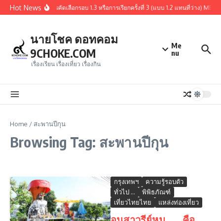
Skip to content
Hot News
สรุปผู้ผ่านการคัดเลือกรอบ 1.3 หรือการเรียกครั้งที่ 3 (แบบ 1.2 แทนที่ว่าง)
นายโชค ดอทคอม
Me
9CHOKE.COM
nu
เรื่องเรียน เรื่องเที่ยว เรื่องกิน
Home
/
สะพานปีกุน
Browsing Tag: สะพานปีกุน
กรุงเทพฯ
ความรู้รอบตัว
ทั่วไป ...
พิพิธภัณฑ์
เที่ยวไทยไทย
แหล่งท่องเที่ยว
อนุสาวรีย์หมู . . . คือ