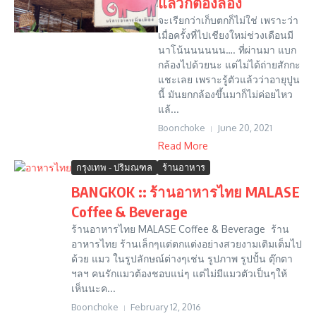
แล้วก็ต้องลอง
จะเรียกว่าเก็บตกก็ไม่ใช่ เพราะว่า
เมื่อครั้งที่ไปเชียงใหม่ช่วงเดือนมี
นาโน้นนนนนน…. ที่ผ่านมา แบก
กล้องไปด้วยนะ แต่ไม่ได้ถ่ายสักกะ
แชะเลย เพราะรู้ตัวแล้วว่าอายุปูน
นี้ มันยกกล้องขึ้นมาก็ไม่ค่อยไหว
แล้...
Boonchoke
June 20, 2021
Read More
กรุงเทพ - ปริมณฑล
ร้านอาหาร
BANGKOK :: ร้านอาหารไทย MALASE
Coffee & Beverage
ร้านอาหารไทย MALASE Coffee & Beverage ร้าน
อาหารไทย ร้านเล็กๆแต่ตกแต่งอย่างสวยงามเติมเต็มไป
ด้วย แมว ในรูปลักษณ์ต่างๆเช่น รูปภาพ รูปปั้น ตุ๊กตา
ฯลฯ คนรักแมวต้องชอบแน่ๆ แต่ไม่มีแมวตัวเป็นๆให้
เห็นนะค...
Boonchoke
February 12, 2016