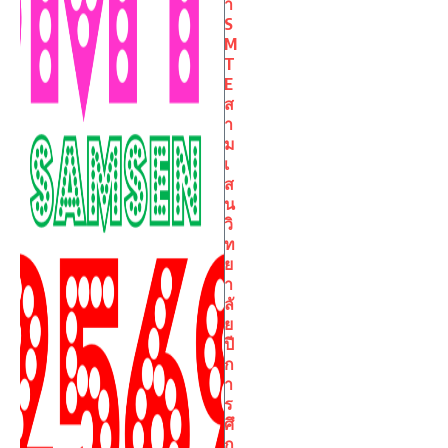
า
S
M
T
E
ส
า
ม
เ
ส
น
วิ
ท
ย
า
ลั
ย
ปี
ก
า
ร
ศึ
ก