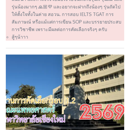
รุ่นน้องมากๆ 🙏🏼💜 และอยากจะฝากถึงน้องๆ รุ่นถัดไป
ให้ตั้งใจทั้งในค่าย สอวน. การสอบ IELTS TGAT การ
สัมภาษณ์ หรือแม้แต่การเขียน SOP และบรรยายประสบ
การวิชาชีพ เพราะมีผลต่อการคัดเลือกจริงๆ ครับ
สู้ๆน้าาา