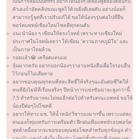
เป็นการสัมแบบmmi อยากให้น้องๆได้ลองพูดลองตอบกับ
ตัวเองถ้าอัดคลิปขณะพูดไว้ด้วยยิ่งดีเลยคับ อย่างน้อยก็
สามารถรู้จุดที่เราปรับแก้ได้ ขอให้น้องๆรุ่นต่อไปที่ยื่น
พอร์ตแพทย์เชียงใหม่โชคดีทุกคนคับ
แนะนำน้อง ๆ เขียนให้ตรงโจทย์ เพราะทางเชียงใหม่
ประกาศในโจทย์เลยว่า ให้เขียน “ความภาคภูมิใจ” และ
เป็นภาษาไทยล้วน
รอดแล้ว😭 เครียดแทบแย่
ลุ้นมากครับ อยากบอกน้องๆว่าอ่านหนังสือเผื่อใจรอบอื่น
ไว้ก่อนก็ไม่เสียหาย
อยากขอบคุณทุกคนที่สละสิทธิ์ให้จริงๆนะมันต่อชีวิตให้
คนที่ยังไม่มีที่เรียนจริงๆ ปีหน้าการแข่งขันน่าจะสูงกว่านี้
7.5 สำหรับอาจจะไม่พออีกต่อไปสำหรับคณะแพทย์ ขอให้
น้องปีต่อๆไปโชคดี
อยากให้ทาง มช. ให้น้ำหนักวิชารองมากขึ้น เพราะแต่ละ
คนเองก็ทุ่มเทกับการเตรียมตัว ฝึกฝนเพื่อแพทย์รอบพอร์ต
สุดท้ายนี้อยากจะขอขอบคุณพ่อโชคสำหรับทุกข้อมูล คำ
แนะนำ และกำลังใจ เป็นประโยชน์ทั้งกับรุ่นพี่ รุ่นผม และ