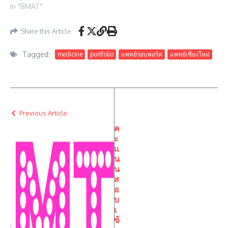
In "BMAT"
Share this Article
Tagged:
medicine
portfolio
แพทย์รอบพอร์ต
แพทย์เชียงใหม่
Previous Article
ค
ะ
แ
น
น
ส
อ
บ
เ
ข้