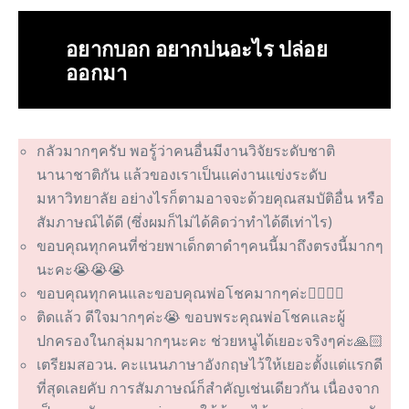
อยากบอก อยากบ่นอะไร ปล่อย
ออกมา
กลัวมากๆครับ พอรู้ว่าคนอื่นมีงานวิจัยระดับชาติ
นานาชาติกัน แล้วของเราเป็นแค่งานแข่งระดับ
มหาวิทยาลัย อย่างไรก็ตามอาจจะด้วยคุณสมบัติอื่น หรือ
สัมภาษณ์ได้ดี (ซึ่งผมก็ไม่ได้คิดว่าทำได้ดีเท่าไร)
ขอบคุณทุกคนที่ช่วยพาเด็กตาดำๆคนนี้มาถึงตรงนี้มากๆ
นะคะ😭😭😭
ขอบคุณทุกคนและขอบคุณพ่อโชคมากๆค่ะ🙇‍♀️🙇‍♀️
ติดแล้ว ดีใจมากๆค่ะ😭 ขอบพระคุณพ่อโชคและผู้
ปกครองในกลุ่มมากๆนะคะ ช่วยหนูได้เยอะจริงๆค่ะ🙏🏻
เตรียมสอวน. คะแนนภาษาอังกฤษไว้ให้เยอะตั้งแต่แรกดี
ที่สุดเลยคับ การสัมภาษณ์ก็สำคัญเช่นเดียวกัน เนื่องจาก