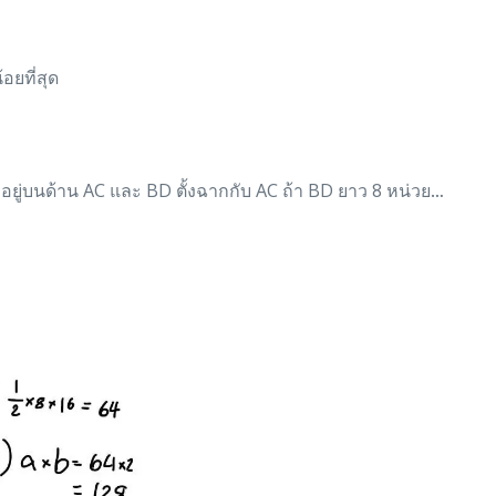
อยที่สุด
 อยู่บนด้าน AC และ BD ตั้งฉากกับ AC ถ้า BD ยาว 8 หน่วย…