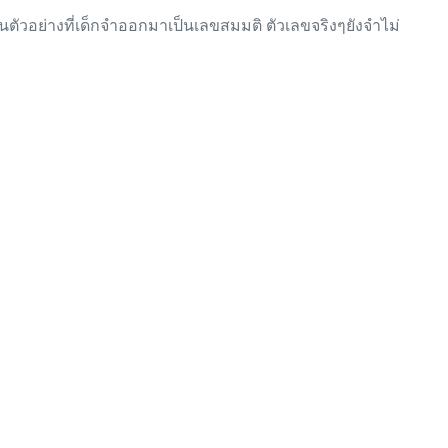
วอย่างที่เด็กจำออกมาเป็นเลขสมมติ ตัวเลขจริงๆยังจำไม่