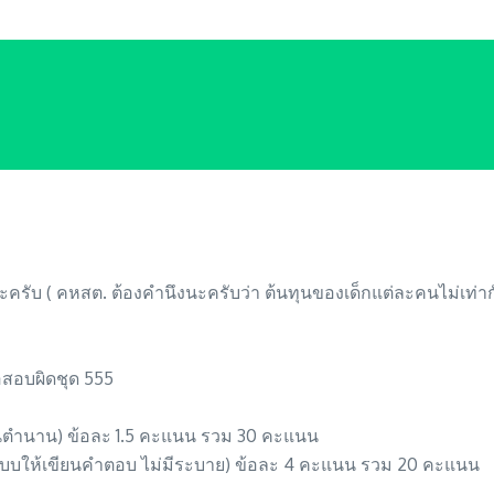
ะครับ ( คหสต. ต้องคำนึงนะครับว่า ต้นทุนของเด็กแต่ละคนไม่เท่าก
อสอบผิดชุด 555
ในตำนาน) ข้อละ 1.5 คะแนน รวม 30 คะแนน
แบบให้เขียนคำตอบ ไม่มีระบาย) ข้อละ 4 คะแนน รวม 20 คะแนน