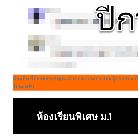
ก่อนอื่น ก็ต้องขอขอบคุณ เจ้าของความจำ และ ผู้ปกครอง ที่
ไปนะครับ
ห้องเรียนพิเศษ ม.1