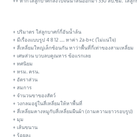
++ หากใส่ลูกบาศก์ลงไปจนน้ำล้นออกมา 330 ลบ.ซม. ใส่ลูกบ
+ ปริมาตร ใส่ลูกบาศก์กี่อันน้ำล้น
+ มีเรื่องแบบรูป 4 8 12 …. หาค่า 2a-b+c (ไม่แน่ใจ)
+ สี่เหลี่ยมใหญ่เล็กซ้อนกัน หาว่าพื้นที่กี่เท่าของสามเหลี่ยม
+ เศษส่วน บวบลบคูณหาร ข้อแรกเลย
+ ทศนิยม
+ หรม. ครน.
+ อัตราส่วน
+ สมการ
+ จำนวนขาของสัตว์
+ วงกลมอยู่ในสี่เหลี่ยมให้หาพื้นที่
+ สี่เหลี่ยมคางหมูกับสี่เหลี่ยมผืนผ้า (ถามความยาวรอบรูป)
+ มุม
+ เส้นขนาน
+ ร้อยละ