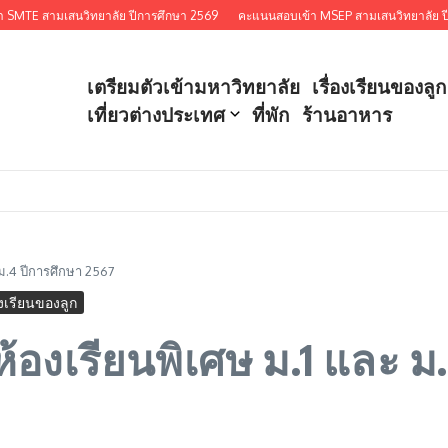
E สามเสนวิทยาลัย ปีการศึกษา 2569
คะแนนสอบเข้า MSEP สามเสนวิทยาลัย ปีการศ
เตรียมตัวเข้ามหาวิทยาลัย
เรื่องเรียนของลูก
เที่ยวต่างประเทศ
ที่พัก
ร้านอาหาร
ม.4 ปีการศึกษา 2567
องเรียนของลูก
งเรียนพิเศษ ม.1 และ ม.