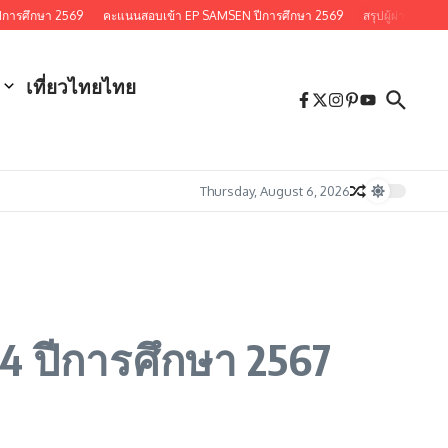
ึกษา 2569
คะแนนสอบเข้า EP SAMSEN ปีการศึกษา 2569
สรุปผู้ผ่านการคัดเ
เที่ยวไทยไทย
Thursday, August 6, 2026
4 ปีการศึกษา 2567