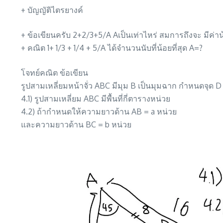
+ บัญญัติไตรยางค์
+ ข้อเขียนครับ 2+2/3+5/A Aเป็นเท่าไหร่ สมการถึงจะ มีค่าน้
+ คณิต 1+ 1/3 + 1/4 + 5/A ได้จำนวนนับที่น้อยที่สุด A=?
โจทย์คณิต ข้อเขียน
รูปสามเหลี่ยมหน้าจั่ว ABC มีมุม B เป็นมุมฉาก กำหนดจุด D
4.1) รูปสามเหลี่ยม ABC มีพื้นที่กี่ตารางหน่วย
4.2) ถ้ากำหนดให้ความยาวด้าน AB = a หน่วย
และความยาวด้าน BC = b หน่วย