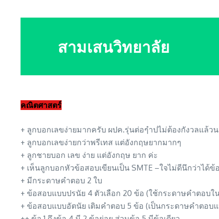
สามเสนวิทยาลัย
คณิตศาสตร์
+ ลูกบอกเลขง่ายมากครับ ผปค.รุ่นต่อๆำปไม่ต้องกังวลแล้วน
+ ลูกบอกเลขง่ายกว่าพรีเทส แต่อังกฤษยากมากๆ
+ ลูกชายบอก เลข ง่าย แต่อังกฤษ ยาก ค่ะ
+ เห็นลูกบอกหัวข้อสอบเขียนเป็น SMTE –ใจไม่ดีนึกว่าได้ข้
+ มีกระดาษคำตอบ 2 ใบ
+ ข้อสอบแบบปรนัย 4 ตัวเลือก 20 ข้อ (ใช้กระดาษคำตอบ
+ ข้อสอบแบบอัตนัย เติมคำตอบ 5 ข้อ (เป็นกระดาษคำตอบ
++ ข้อ 1 ถึงข้อ 4 มี 2 ข้อย่อย ส่วนข้อ 5 มีข้อเดียว