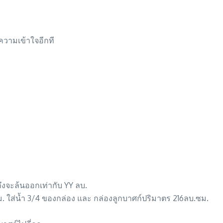
ำความเข้าใจอีกที
ำถึงจะล้นออกเท่ากับ YY ลบ.
ซม. ใส่น้ำ 3/4 ของกล่อง และ กล่องลูกบาศก์ปริมาตร 216ลบ.ซม.