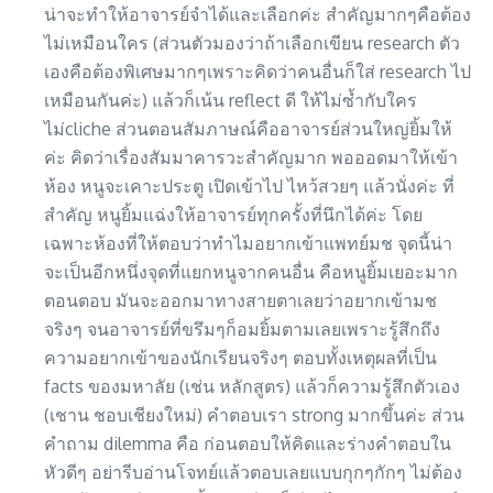
น่าจะทำให้อาจารย์จำได้และเลือกค่ะ สำคัญมากๆคือต้อง
ไม่เหมือนใคร (ส่วนตัวมองว่าถ้าเลือกเขียน research ตัว
เองคือต้องพิเศษมากๆเพราะคิดว่าคนอื่นก็ใส่ research ไป
เหมือนกันค่ะ) แล้วก็เน้น reflect ดี ให้ไม่ซ้ำกับใคร
ไม่cliche ส่วนตอนสัมภาษณ์คืออาจารย์ส่วนใหญ่ยิ้มให้
ค่ะ คิดว่าเรื่องสัมมาคารวะสำคัญมาก พอออดมาให้เข้า
ห้อง หนูจะเคาะประตู เปิดเข้าไป ไหว้สวยๆ แล้วนั่งค่ะ ที่
สำคัญ หนูยิ้มแฉ่งให้อาจารย์ทุกครั้งที่นึกได้ค่ะ โดย
เฉพาะห้องที่ให้ตอบว่าทำไมอยากเข้าแพทย์มช จุดนี้น่า
จะเป็นอีกหนึ่งจุดที่แยกหนูจากคนอื่น คือหนูยิ้มเยอะมาก
ตอนตอบ มันจะออกมาทางสายตาเลยว่าอยากเข้ามช
จริงๆ จนอาจารย์ที่ขรึมๆก็อมยิ้มตามเลยเพราะรู้สึกถึง
ความอยากเข้าของนักเรียนจริงๆ ตอบทั้งเหตุผลที่เป็น
facts ของมหาลัย (เช่น หลักสูตร) แล้วก็ความรู้สึกตัวเอง
(เชาน ชอบเชียงใหม่) คำตอบเรา strong มากขึ้นค่ะ ส่วน
คำถาม dilemma คือ ก่อนตอบให้คิดและร่างคำตอบใน
หัวดีๆ อย่ารีบอ่านโจทย์แล้วตอบเลยแบบกุกๆกักๆ ไม่ต้อง