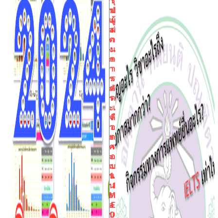
า
รุ
ฟ
ป
แ
ผู้
ส
ผ่
ด
า
ง
น
ก
ก
า
า
ร
ร
ก
คั
ร
ด
ะ
เ
จ
ลื
า
อ
ย
ก
ค
ร
ะ
อ
แ
บ
น
1.
น
1
ร
M
อ
E
บ
D