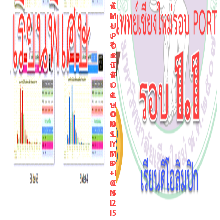
ห้
C
อ
M
ง
U
เ
P
รี
O
ย
R
น
T
พิ
F
เ
O
ศ
L
ษ
I
O
O
N
O
S
L
I
Y
T
M
E
P
+
I
O
C
N
S
L
2
I
5