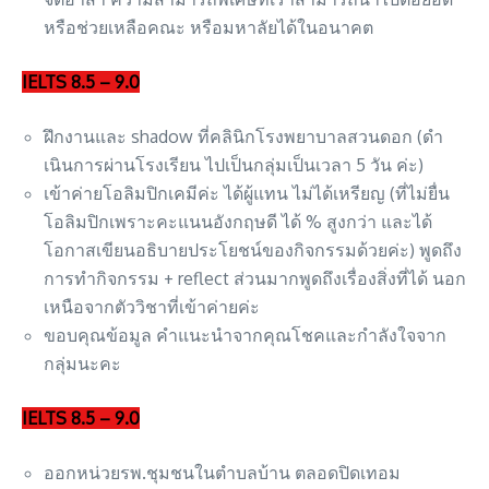
หรือช่วยเหลือคณะ หรือมหาลัยได้ในอนาคต
IELTS 8.5 – 9.0
ฝึกงานและ shadow ที่คลินิกโรงพยาบาลสวนดอก (ดํา
เนินการผ่านโรงเรียน ไปเป็นกลุ่มเป็นเวลา 5 วัน ค่ะ)
เข้าค่ายโอลิมปิกเคมีค่ะ ได้ผู้แทน ไม่ได้เหรียญ (ที่ไม่ยื่น
โอลิมปิกเพราะคะแนนอังกฤษดี ได้ % สูงกว่า และได้
โอกาสเขียนอธิบายประโยชน์ของกิจกรรมด้วยค่ะ) พูดถึง
การทํากิจกรรม + reflect ส่วนมากพูดถึงเรื่องสิ่งที่ได้ นอก
เหนือจากตัววิชาที่เข้าค่ายค่ะ
ขอบคุณข้อมูล คําแนะนําจากคุณโชคและกําลังใจจาก
กลุ่มนะคะ
IELTS 8.5 – 9.0
ออกหน่วยรพ.ชุมชนในตำบลบ้าน ตลอดปิดเทอม