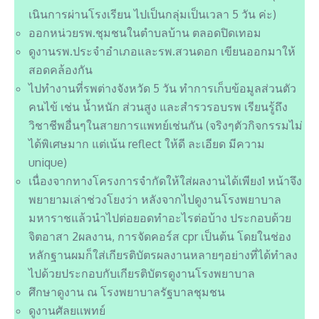
เนินการผ่านโรงเรียน ไปเป็นกลุ่มเป็นเวลา 5 วัน ค่ะ)
ออกหน่วยรพ.ชุมชนในตำบลบ้าน ตลอดปิดเทอม
ดูงานรพ.ประจำอำเภอและรพ.สวนดอก เขียนออกมาให้
สอดคล้องกัน
ไปทำงานที่รพต่างจังหวัด 5 วัน ทำการเก็บข้อมูลส่วนตัว
คนไข้ เช่น น้ำหนัก ส่วนสูง และสำรวรอบรพ เรียนรู้ถึง
วิชาชีพอื่นๆในสายการแพทย์เช่นกัน (จริงๆตัวกิจกรรมไม่
ได้พิเศษมาก แต่เน้น reflect ให้ดี ละเอียด มีความ
unique)
เนื่องจากทางโครงการจำกัดให้ใส่ผลงานได้เพียง1 หน้าจึง
พยายามเล่าช่วงโยงว่า หลังจากไปดูงานโรงพยาบาล
มหาราชแล้วนำไปต่อยอดทำอะไรต่อบ้าง ประกอบด้วย
จิตอาสา 2ผลงาน, การจัดคอร์ส cpr เป็นต้น โดยในช่อง
หลักฐานผมก็ใส่เกียรติบัตรผลงานหลายๆอย่างที่ได้ทำลง
ไปด้วยประกอบกับเกียรติบัตรดูงานโรงพยาบาล
ศึกษาดูงาน ณ โรงพยาบาลรัฐบาลชุมชน
ดูงานศัลยเเพทย์