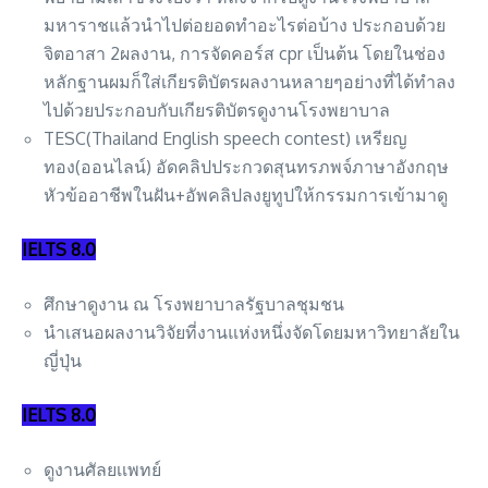
มหาราชแล้วนำไปต่อยอดทำอะไรต่อบ้าง ประกอบด้วย
จิตอาสา 2ผลงาน, การจัดคอร์ส cpr เป็นต้น โดยในช่อง
หลักฐานผมก็ใส่เกียรติบัตรผลงานหลายๆอย่างที่ได้ทำลง
ไปด้วยประกอบกับเกียรติบัตรดูงานโรงพยาบาล
TESC(Thailand English speech contest) เหรียญ
ทอง(ออนไลน์) อัดคลิปประกวดสุนทรภพจ์ภาษาอังกฤษ
หัวข้ออาชีพในฝัน+อัพคลิปลงยูทูปให้กรรมการเข้ามาดู
IELTS 8.0
ศึกษาดูงาน ณ โรงพยาบาลรัฐบาลชุมชน
นำเสนอผลงานวิจัยที่งานแห่งหนึ่งจัดโดยมหาวิทยาลัยใน
ญี่ปุ่น
IELTS 8.0
ดูงานศัลยเเพทย์