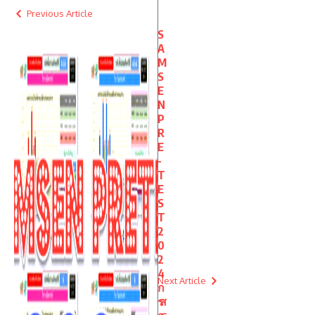
Previous Article
S
A
M
S
E
N
P
R
E
-
T
E
S
T
2
0
2
4
Next Article
ก
ร
ส