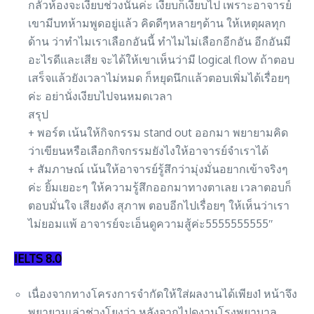
กลัวห้องจะเงียบช่วงนั้นค่ะ เงียบก็เงียบไป เพราะอาจารย์
เขามีบทห้ามพูดอยู่แล้ว คิดดีๆหลายๆด้าน ให้เหตุผลทุก
ด้าน ว่าทำไมเราเลือกอันนี้ ทำไมไม่เลือกอีกอัน อีกอันมี
อะไรดีและเสีย จะได้ให้เขาเห็นว่ามี logical flow ถ้าตอบ
เสร็จแล้วยังเวลาไม่หมด ก็หยุดนึกเเล้วตอบเพิ่มได้เรื่อยๆ
ค่ะ อย่านั่งเงียบไปจนหมดเวลา
สรุป
+ พอร์ต เน้นให้กิจกรรม stand out ออกมา พยายามคิด
ว่าเขียนหรือเลือกกิจกรรมยังไงให้อาจารย์จำเราได้
+ สัมภาษณ์ เน้นให้อาจารย์รู้สึกว่ามุ่งมั่นอยากเข้าจริงๆ
ค่ะ ยิ้มเยอะๆ ให้ความรู้สึกออกมาทางตาเลย เวลาตอบก็
ตอบมั่นใจ เสียงดัง สุภาพ ตอบอีกไปเรื่อยๆ ให้เห็นว่าเรา
ไม่ยอมแพ้ อาจารย์จะเอ็นดูความสู้ค่ะ5555555555″
IELTS 8.0
เนื่องจากทางโครงการจำกัดให้ใส่ผลงานได้เพียง1 หน้าจึง
พยายามเล่าช่วงโยงว่า หลังจากไปดูงานโรงพยาบาล