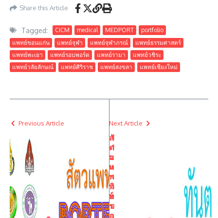
Share this Article
Tagged:
CICM
medical
MEDPORT
portfolio
แพทย์ขอนแก่น
แพทย์จุฬา
แพทย์จุฬาภรณ์
แพทย์ธรรมศาสตร์
แพทย์พะเยา
แพทย์รอบพอร์ต
แพทย์รามา
แพทย์วชิระ
แพทย์วลัยลักษณ์
แพทย์ศิริราช
แพทย์สงขลา
แพทย์เชียงใหม่
Previous Article
Next Article
สั
1
ต
1
ว
ม
แ
ห
พ
า
ท
วิ
ย์
ท
ร
ย
อ
า