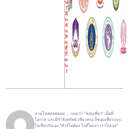
น
?
ยื
น
ยั
น
สิ
ท
ธิ์
กี่
ค
น
?
นายโชคดอทคอม ... แบบว่า "ชอบเที่ยว" เมื่อมี
โอกาส และมีกำลังทรัพย์ เที่ยวหรอ ก็ชอบเที่ยวแบบ
ไปเที่ยวกันเอง "ทัวร์ไม่ต้อง ไกด์ไม่เอา เราไปเอง"