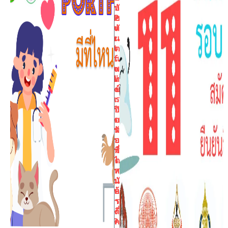
บ
ลั
P
ย
o
ทั
r
น
t
ต
f
แ
o
พ
li
ท
o
ย์
เ
ร
ปิ
อ
ด
บ
รั
พ
บ
อ
ที่
ร์
ไ
ต
ห
ส
น
มั
บ้
ค
า
ร
ง
กี่
?
ค