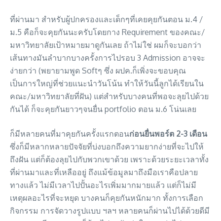
ที่ผ่านมา สำหรับผู้ปกครองและเด็กๆที่เคยคุยกันตอน ม.4 /
ม.5 คือก็จะคุยกันนะครับโดยกาง Requirement ของคณะ/
มหาวิทยาลัยเป้าหมายมาดูกันเลย ถ้าไม่ใช่ ผมก็จะบอกว่า
เส้นทางมันลำบากบางครั้งการไปรอบ 3 Admission อาจจะ
ง่ายกว่า (พยายามพูด Softๆ ซึ่ง ผปค.ก็เพิ่งจะขอบคุณ
เป็นการใหญ่ที่ช่วยแนะนำวันโน้น ทำให้วันนี้ลูกได้เรียนใน
คณะ/มหาวิทยาลัยที่ฝัน) แต่สำหรับบางคนที่พอจะลุยไปด้วย
กันได้ ก็จะคุยกันยาวๆจนยื่น portfolio ตอน ม.6 โน่นเลย
ก็มีหลายคนที่มาคุยกันครั้งแรกตอน
ก่อนยื่นพอร์ต 2-3 เดือน
ซึ่งก็มีหลากหลายปัจจัยที่บ่งบอกถึงความยากง่ายที่จะไปให้
ถึงฝัน แต่ก็ต้องลุยไปกับพวกเขาด้วย เพราะด้วยระยะเวลาทั้ง
ที่ผ่านมาและที่เหลืออยู่ ถึงแม้ข้อมูลมาถึงมือเราคือปลาย
ทางแล้ว ไม่มีเวลาไปปั้นอะไรเพิ่มมากมายแล้ว แต่ก็ไม่มี
เหตุผลอะไรที่จะหยุด บางคนก็คุยกันหนักมาก ทั้งการเลือก
กิจกรรม การจัดวางรูปแบบ ฯลฯ หลายคนก็ผ่านไปได้ด้วยดีมี