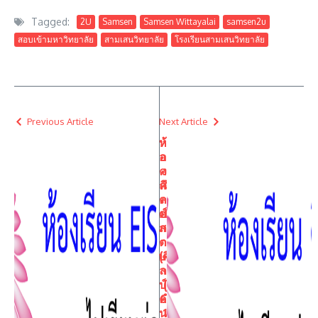
Tagged:
2U
Samsen
Samsen Wittayalai
samsen2u
สอบเข้ามหาวิทยาลัย
สามเสนวิทยาลัย
โรงเรียนสามเสนวิทยาลัย
Previous Article
Next Article
ห้
ห้
อง
อ
ค
ง
ณิ
ศิ
ต
ล
ศา
ป์
ส
ภ
ตร์
า
(ศิ
ษ
ล
า
ป์
(
คำ
6
น
1