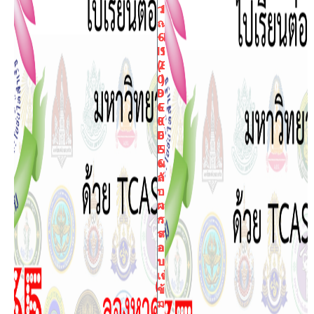
ว
1
ณ
-
+E
6
IS)
1
(6
2
0
)
9-
D
61
E
0)
K
D
6
EK
5
65
ผ
กั
ล
บ
ก
ผล
า
กา
ร
รส
ส
อ
อ
บ
บ
เข้
เ
า
ข้
ม
า