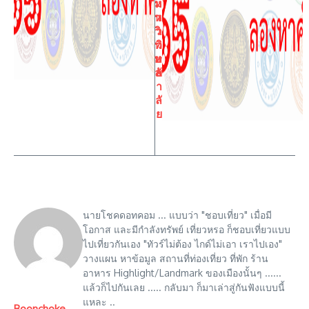
ห
ม
า
ห
วิ
า
ท
วิ
ยา
ท
ลัย
ย
า
ลั
ย
นายโชคดอทคอม ... แบบว่า "ชอบเที่ยว" เมื่อมี
โอกาส และมีกำลังทรัพย์ เที่ยวหรอ ก็ชอบเที่ยวแบบ
ไปเที่ยวกันเอง "ทัวร์ไม่ต้อง ไกด์ไม่เอา เราไปเอง"
วางแผน หาข้อมูล สถานที่ท่องเที่ยว ที่พัก ร้าน
อาหาร Highlight/Landmark ของเมืองนั้นๆ ......
แล้วก็ไปกันเลย ..... กลับมา ก็มาเล่าสู่กันฟังแบบนี้
แหละ ..
Boonchoke