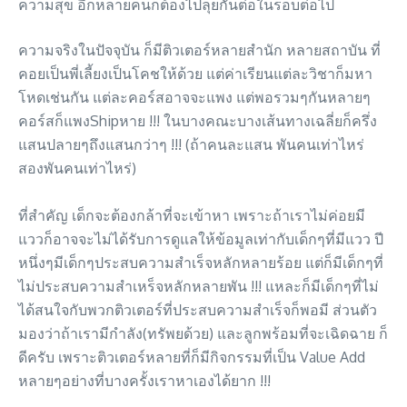
ความสุข อีกหลายคนก็ต้องไปลุยกันต่อในรอบต่อไป
ความจริงในปัจจุบัน ก็มีติวเตอร์หลายสำนัก หลายสถาบัน ที่
คอยเป็นพี่เลี้ยงเป็นโคชให้ด้วย แต่ค่าเรียนแต่ละวิชาก็มหา
โหดเช่นกัน แต่ละคอร์สอาจจะแพง แต่พอรวมๆกันหลายๆ
คอร์สก็แพงShipหาย !!! ในบางคณะบางเส้นทางเฉลี่ยก็ครึ่ง
แสนปลายๆถึงแสนกว่าๆ !!! (ถ้าคนละแสน พันคนเท่าไหร่
สองพันคนเท่าไหร่)
ที่สำคัญ เด็กจะต้องกล้าที่จะเข้าหา เพราะถ้าเราไม่ค่อยมี
แววก็อาจจะไม่ได้รับการดูแลให้ข้อมูลเท่ากับเด็กๆที่มีแวว ปี
หนึ่งๆมีเด็กๆประสบความสำเร็จหลักหลายร้อย แต่ก็มีเด็กๆที่
ไม่ประสบความสำเหร็จหลักหลายพัน !!! แหละก็มีเด็กๆที่ไม่
ได้สนใจกับพวกติวเตอร์ที่ประสบความสำเร็จก็พอมี ส่วนตัว
มองว่าถ้าเรามีกำลัง(ทรัพยด้วย) และลูกพร้อมที่จะเฉิดฉาย ก็
ดีครับ เพราะติวเตอร์หลายที่ก็มีกิจกรรมที่เป็น Value Add
หลายๆอย่างที่บางครั้งเราหาเองได้ยาก !!!