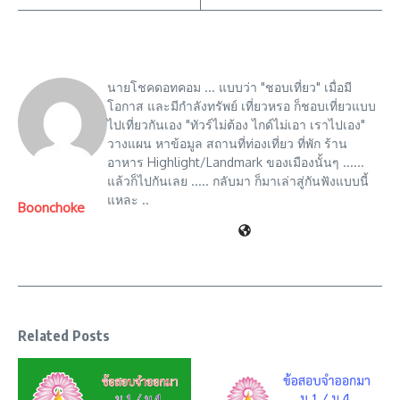
นายโชคดอทคอม ... แบบว่า "ชอบเที่ยว" เมื่อมี
โอกาส และมีกำลังทรัพย์ เที่ยวหรอ ก็ชอบเที่ยวแบบ
ไปเที่ยวกันเอง "ทัวร์ไม่ต้อง ไกด์ไม่เอา เราไปเอง"
วางแผน หาข้อมูล สถานที่ท่องเที่ยว ที่พัก ร้าน
อาหาร Highlight/Landmark ของเมืองนั้นๆ ......
แล้วก็ไปกันเลย ..... กลับมา ก็มาเล่าสู่กันฟังแบบนี้
แหละ ..
Boonchoke
Related Posts