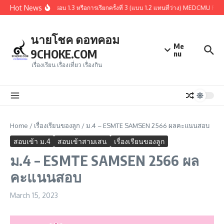
Skip to content
Hot News
สรุปผู้ผ่านการคัดเลือกรอบ 1.3 หรือการเรียกครั้งที่ 3 (แบบ 1.2 แทนที่ว่าง) MEDCMU P
นายโชค ดอทคอม
Me
9CHOKE.COM
nu
เรื่องเรียน เรื่องเที่ยว เรื่องกิน
Home
/
เรื่องเรียนของลูก
/
ม.4 – ESMTE SAMSEN 2566 ผลคะแนนสอบ
สอบเข้า ม.4
สอบเข้าสามเสน
เรื่องเรียนของลูก
ม.4 – ESMTE SAMSEN 2566 ผล
คะแนนสอบ
March 15, 2023