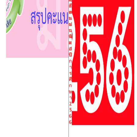
ล
รี
ค
ย
ะ
น
แ
ป
น
ก
น
ติ
ส
ม
อ
.1
บ
ปี
ก
า
ร
ศึ
ก
ษ
า
2
5
6
6