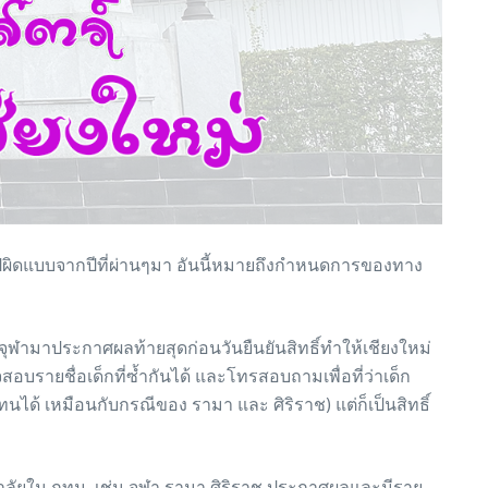
ูปผิดแบบจากปีที่ผ่านๆมา อันนี้หมายถึงกำหนดการของทาง
วจุฬามาประกาศผลท้ายสุดก่อนวันยืนยันสิทธิ์ทำให้เชียงใหม่
อบรายชื่อเด็กที่ซ้ำกันได้ และโทรสอบถามเพื่อที่ว่าเด็ก
ด้ เหมือนกับกรณีของ รามา และ ศิริราช) แต่ก็เป็นสิทธิ์
ทยาลัยใน กทม. เช่น จุฬา รามา ศิริราช ประกาศผลและมีราย