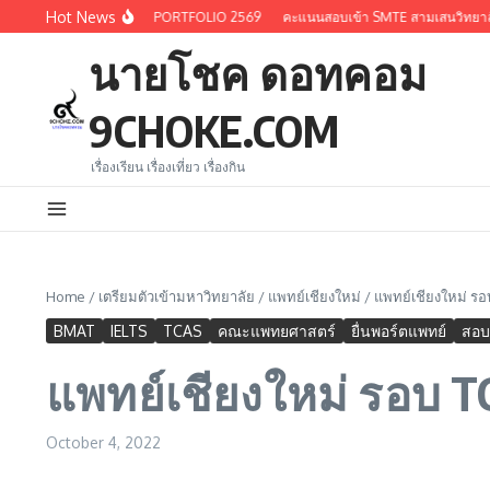
Skip to content
Hot News
1.2 แทนที่ว่าง) MEDCMU PORTFOLIO 2569
คะแนนสอบเข้า SMTE สามเสนวิทยาลัย ปีกา
นายโชค ดอทคอม
9CHOKE.COM
เรื่องเรียน เรื่องเที่ยว เรื่องกิน
Home
/
เตรียมตัวเข้ามหาวิทยาลัย
/
แพทย์เชียงใหม่
/
แพทย์เชียงใหม่ รอ
BMAT
IELTS
TCAS
คณะแพทยศาสตร์
ยื่นพอร์ตแพทย์
สอบ
แพทย์เชียงใหม่ รอบ TC
October 4, 2022