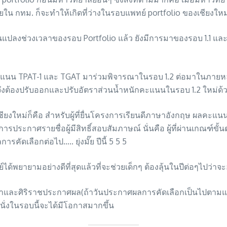
ัยใน กทม. ก็จะทำให้เกิดที่ว่างในรอบแพทย์ portfolio ของเชียงใ
่ยนแปลงช่วงเวลาของรอบ Portfolio แล้ว ยังมีการมาของรอบ 1.1 และ 
นน TPAT-1 และ TGAT มาร่วมพิจารณาในรอบ 1.2 ต่อมาในภายหล
งต้องปรับออกและปรับอัตราส่วนน้ำหนักคะแนนในรอบ 1.2 ใหม่ด้
ม่ก็คือ สำหรับผู้ที่ยื่นโครงการเรียนดีภาษาอังกฤษ ผลคะแนน 
รประกาศรายชื่อผู้มีสิทธิ์สอบสัมภาษณ์ นั่นคือ ผู้ที่ผ่านเกณฑ์ขั
ลือกต่อไป….. ยุ่งมั๊ย ปีนี้ 5 5 5
ย์ได้พยายามอย่างดีที่สุดแล้วที่จะช่วยเด็กๆ ต้องลุ้นในปีต่อๆไปว
และศิริราชประกาศผล(ถ้าวันประกาศผลการคัดเลือกเป็นไปตามแผนท
่นั่งในรอบนี้จะได้มีโอกาสมากขึ้น