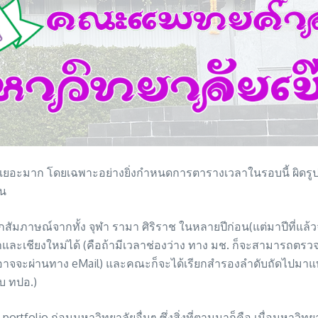
lio เยอะมาก โดยเฉพาะอย่างยิ่งกำหนดการตารางเวลาในรอบนี้ ผิดร
้น
ตกสัมภาษณ์จากทั้ง จุฬา รามา ศิริราช ในหลายปีก่อน(แต่มาปีที่แล้
และเชียงใหม่ได้ (คือถ้ามีเวลาช่องว่าง ทาง มช. ก็จะสามารถตรวจส
(อาจจะผ่านทาง eMail) และคณะก็จะได้เรียกสำรองลำดับถัดไปมาแทนไ
ับ ทปอ.)
tfolio ก่อนมหาวิทยาลัยอื่นๆ ซึ่งสิ่งที่ตามมาก็คือ เมื่อมหาวิ