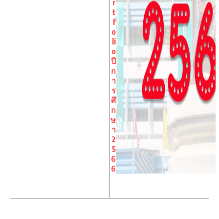
r
t
f
o
li
o
ปี
ก
า
ร
ศึ
ก
ษ
า
2
5
6
6