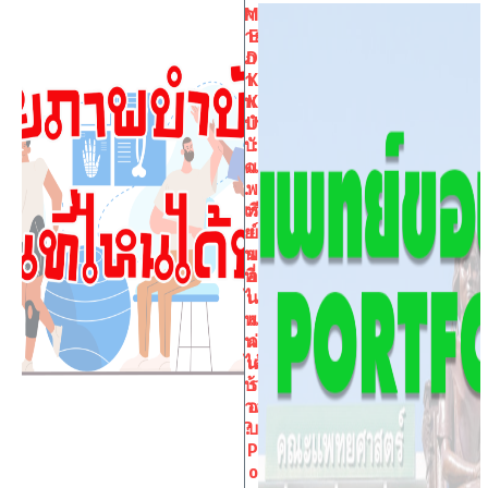
ก
M
าย
E
ภ
D
า
K
พ
K
บำ
U
บั
:
ด .
แ
. .
พ
เรี
ท
ย
ย์
น
ข
ที่
อ
ไ
น
ห
แ
น
ก่
ได้
น
บ้
ร
าง
อ
?
บ
P
o