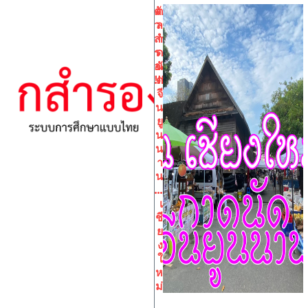
ตั
ต
ว
ล
สำ
า
ร
ด
อง
นั
!!!
ด
จี
น
ยู
น
น
า
น
…
เ
ชี
ย
ง
ใ
ห
ม่