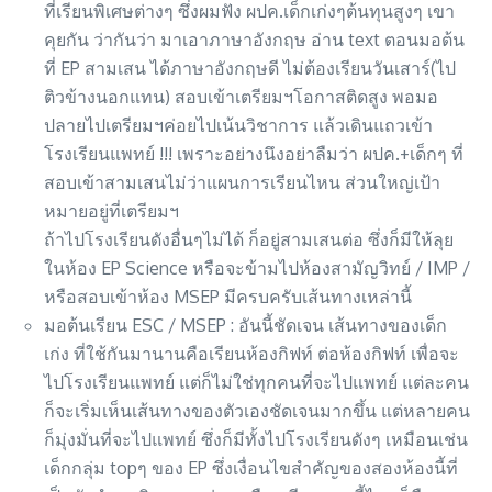
ที่เรียนพิเศษต่างๆ ซึ่งผมฟัง ผปค.เด็กเก่งๆต้นทุนสูงๆ เขา
คุยกัน ว่ากันว่า มาเอาภาษาอังกฤษ อ่าน text ตอนมอต้น
ที่ EP สามเสน ได้ภาษาอังกฤษดี ไม่ต้องเรียนวันเสาร์(ไป
ติวข้างนอกแทน) สอบเข้าเตรียมฯโอกาสติดสูง พอมอ
ปลายไปเตรียมฯค่อยไปเน้นวิชาการ แล้วเดินแถวเข้า
โรงเรียนแพทย์ !!! เพราะอย่างนึงอย่าลืมว่า ผปค.+เด็กๆ ที่
สอบเข้าสามเสนไม่ว่าแผนการเรียนไหน ส่วนใหญ่เป้า
หมายอยู่ที่เตรียมฯ
ถ้าไปโรงเรียนดังอื่นๆไม่ได้ ก็อยู่สามเสนต่อ ซึ่งก็มีให้ลุย
ในห้อง EP Science หรือจะข้ามไปห้องสามัญวิทย์ / IMP /
หรือสอบเข้าห้อง MSEP มีครบครับเส้นทางเหล่านี้
มอต้นเรียน ESC / MSEP : อันนี้ชัดเจน เส้นทางของเด็ก
เก่ง ที่ใช้กันมานานคือเรียนห้องกิฟท์ ต่อห้องกิฟท์ เพื่อจะ
ไปโรงเรียนแพทย์ แต่ก็ไม่ใช่ทุกคนที่จะไปแพทย์ แต่ละคน
ก็จะเริ่มเห็นเส้นทางของตัวเองชัดเจนมากขึ้น แต่หลายคน
ก็มุ่งมั่นที่จะไปแพทย์ ซึ่งก็มีทั้งไปโรงเรียนดังๆ เหมือนเช่น
เด็กกลุ่ม topๆ ของ EP ซึ่งเงื่อนไขสำคัญของสองห้องนี้ที่