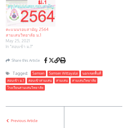
คะแนนรอบสามัญ 2564
สามเสนวิทยาลัย ม.1
May 25, 2021
In "สอบเข้า ม.1"
Share this Article
Tagged:
Samsen
Samsen Wittayalai
นอกเขตพื้นที่
สอบเข้า ม.1
สอบเข้าสามเสน
สามเสน
สามเสนวิทยาลัย
โรงเรียนสามเสนวิทยาลัย
Previous Article