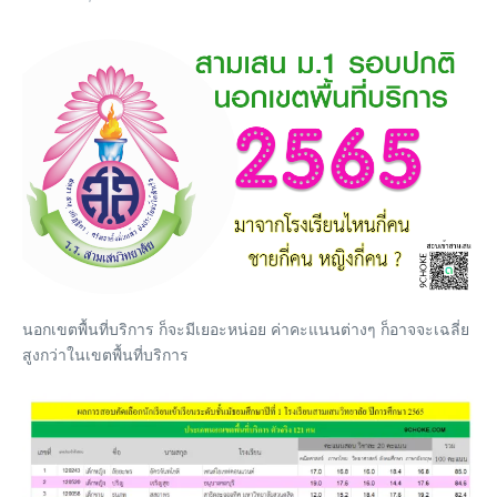
นอกเขตพื้นที่บริการ ก็จะมีเยอะหน่อย ค่าคะแนนต่างๆ ก็อาจจะเฉลี่ย
สูงกว่าในเขตพื้นที่บริการ