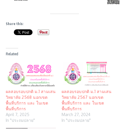
Share this:
Related
ผลสอบรอบปกติ ม.1 สามเสน
ผลสอบรอบปกติ ม.1 สามเสน
วิทยาลัย 2568 นอกเขต
วิทยาลัย 2567 นอกเขต
พื้นที่บริการ และ ในเขต
พื้นที่บริการ และ ในเขต
พื้นที่บริการ
พื้นที่บริการ
April 7, 2025
March 27, 2024
In "ประถมปลาย"
In "ประถมปลาย"