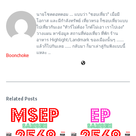
นายโชคดอทคอม ... แบบว่า "ชอบเที่ยว" เมื่อมี
โอกาส และมีกำลังทรัพย์ เที่ยวหรอ ก็ชอบเที่ยวแบบ
ไปเที่ยวกันเอง "ทัวร์ไม่ต้อง ไกด์ไม่เอา เราไปเอง"
วางแผน หาข้อมูล สถานที่ท่องเที่ยว ที่พัก ร้าน
อาหาร Highlight/Landmark ของเมืองนั้นๆ ......
แล้วก็ไปกันเลย ..... กลับมา ก็มาเล่าสู่กันฟังแบบนี้
แหละ ..
Boonchoke
Related Posts