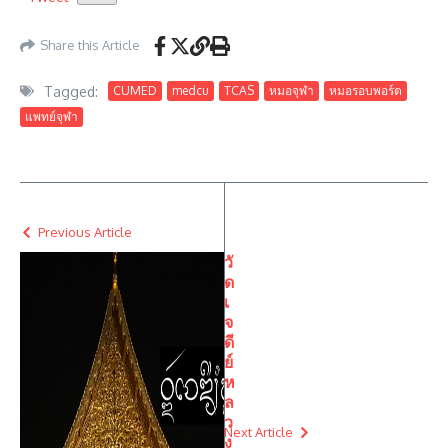
Share this Article
Tagged:
CUMED
medcu
TCAS
หมอจุฬา
หมอรอบพอร์ต
แพทย์จุฬา
Previous Article
วั
ด
เ
จ
ดี
ย์
ห
ล
ว
Next Article
ง