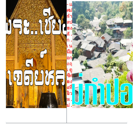
–
แ
ศ
ม่
า
กำ
ล
ป
ห
อง
ลั
. .
ก
.
เ
น
มื
อ
อ
ก
ง
ฤ
เ
ดู
ชี
ท่
ย
อง
ง
เที่
ใ
ยว
ห
. .
ม่
.