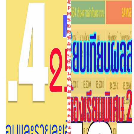
4
E
–
P
M
–
S
ร
E
อ
P
บ
S
ห้
A
อ
M
ง
S
เ
E
รี
N
ย
2
น
5
พิ
6
เ
4
ศ
ผ
ษ
ล
2
ค
5
ะ
6
แ
4
น
เ
น
ป