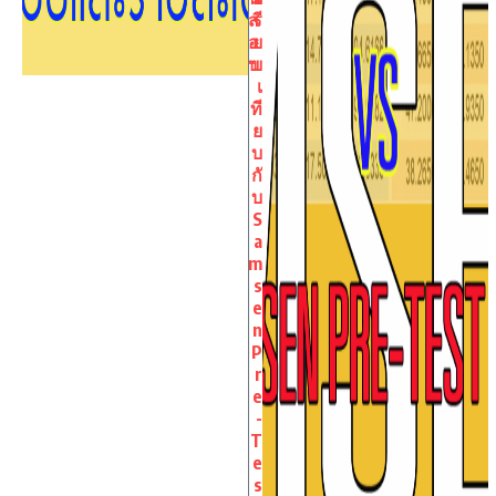
ส
รี
อ
ย
บ
บ
เ
ที
ย
บ
กั
บ
S
a
m
s
e
n
P
r
e
-
T
e
s