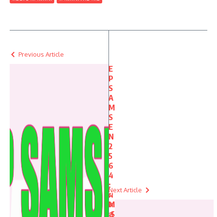
Previous Article
E
P
S
A
M
S
E
N
2
5
6
4
:
Next Article
ผ
ล
M
ส
S