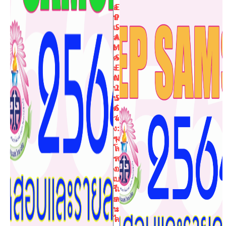
อ
E
บ
P
แ
S
ล
A
ะ
M
ค
S
ะ
E
แ
N
น
2
น
5
ต่
6
า
4
ง
:
ๆ
ผ
โ
ล
ร
ส
ง
อ
เ
บ
รี
แ
ย
ล
น
ะ
ไ
ค