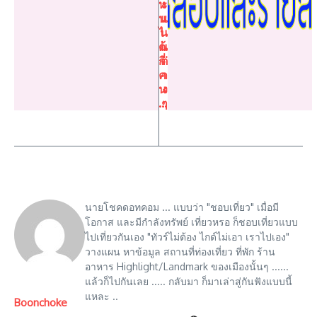
ห
ะ
น
แ
ไ
น
ด้
น
กี่
ต่
ค
า
น
ง
…
ๆ
นายโชคดอทคอม ... แบบว่า "ชอบเที่ยว" เมื่อมี
โอกาส และมีกำลังทรัพย์ เที่ยวหรอ ก็ชอบเที่ยวแบบ
ไปเที่ยวกันเอง "ทัวร์ไม่ต้อง ไกด์ไม่เอา เราไปเอง"
วางแผน หาข้อมูล สถานที่ท่องเที่ยว ที่พัก ร้าน
อาหาร Highlight/Landmark ของเมืองนั้นๆ ......
แล้วก็ไปกันเลย ..... กลับมา ก็มาเล่าสู่กันฟังแบบนี้
แหละ ..
Boonchoke