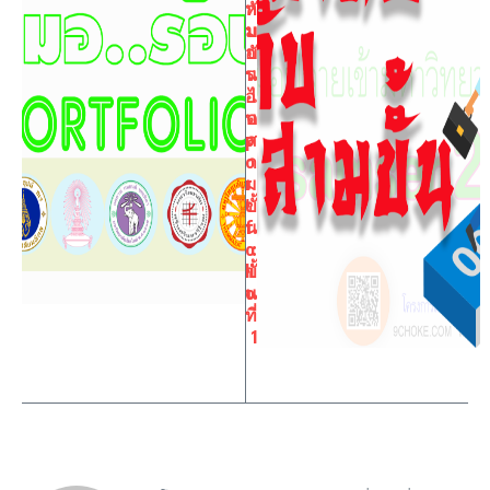
ห
กั
ม
บ
อ
บั
ร
น
อ
ไ
บ
ด
p
ส
o
า
r
ม
t
ขั้
f
น
o
:
li
ขั้
o
น
ที่
1