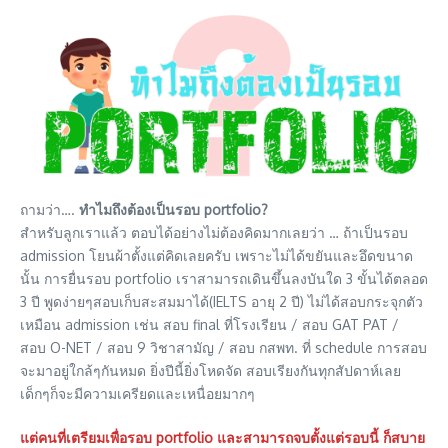
ถามว่า….
ทำไมถึงต้องเป็นรอบ portfolio?
สำหรับลูกเราแล้ว ตอบได้อย่างไม่ต้องคิดมากเลยว่า … ถ้าเป็นรอบ
admission โยนผ้าตั้งแต่คิดเลยครับ เพราะไม่ได้ขยันและอึดขนาด
นั้น การยื่นรอบ portfolio เราสามารถเดินขึ้นลงบันใด 3 ขั้นได้ตลอด
3 ปี พูดง่ายๆสอบเก็บสะสมมาได้(IELTS อายุ 2 ปี) ไม่ได้สอบกระจุกตัว
เหมือน admission เช่น สอบ final ที่โรงเรียน / สอบ GAT PAT /
สอบ O-NET / สอบ 9 วิชาสามัญ / สอบ กสพท. ที่ schedule การสอบ
จะมาอยู่ใกล้ๆกันหมด ยิ่งปีนี้ยิ่งโหดจัด สอบเรียงกันทุกสัปดาห์เลย
เด็กๆก็จะมีความเครียดและเหนื่อยมากๆ
แต่คนที่เตรียมเพื่อรอบ portfolio และสามารถจบตั้งแต่รอบนี้ ก็สบาย