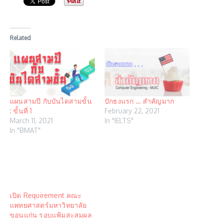
Related
แผนสามปี กับบันไดสามขั้น
ปักธงแรก … สำคัญมาก
: ขั้นที่ 1
February 22, 2021
March 11, 2021
In "IELTS"
In "BMAT"
เปิด Requirement คณะ
แพทยศาสตร์มหาวิทยาลัย
ขอนแก่น รอบแฟ้มสะสมผล