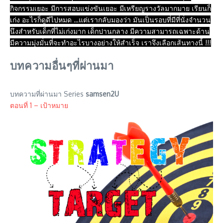
กิจกรรมเยอะ มีการสอบแข่งขันเยอะ มีเหรียญรางวัลมากมาย เรียนก็
เก่ง อะไรก็ดูดีไปหมด …แต่เรากลับมองว่า มันเป็นรอบที่มีที่นั่งจำนวน
นึงสำหรับเด็กที่ไม่เก่งมาก เด็กปานกลาง มีความสามารถเฉพาะด้าน
มีความมุ่งมั่นที่จะทำอะไรบางอย่างให้สำเร็จ เราจึงเลือกเส้นทางนี้ !!!
บทความอื่นๆที่ผ่านมา
บทความที่ผ่านมา Series
samsen2U
ตอนที่ 1 – เป้าหมาย