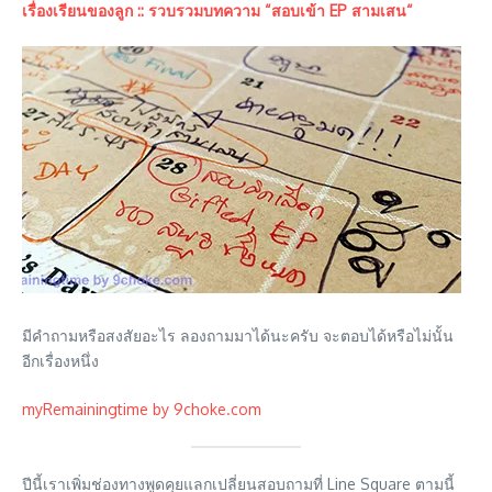
เรื่องเรียนของลูก :: รวบรวมบทความ “สอบเข้า EP สามเสน“
มีคำถามหรือสงสัยอะไร ลองถามมาได้นะครับ จะตอบได้หรือไม่นั้น
อีกเรื่องหนึ่ง
myRemainingtime by 9choke.com
ปีนี้เราเพิ่มช่องทางพูดคุยแลกเปลี่ยนสอบถามที่ Line Square ตามนี้