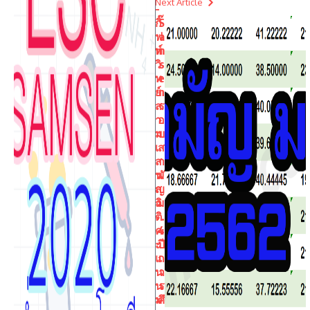
Next Article
–
กิ๊
S
ฟ
a
ท์
m
วิ
s
ท
e
ย์
n
ส
ร
า
อ
ม
บ
เ
ส
ส
า
น
มั
ส
ญ
ถิ
ม
ติ
.
ค
4
ะ
ปี
แ
ก
น
า
น
ร
ม
ศึ