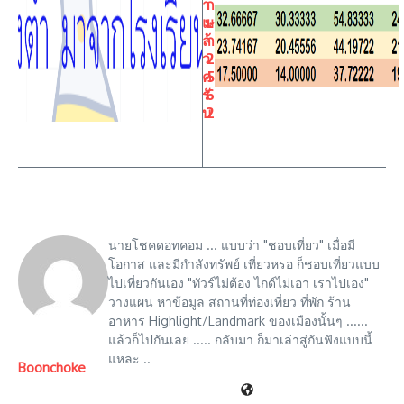
า
ก
แ
ษ
ล้
า
ว
2
ค
5
รั
6
บ
2
นายโชคดอทคอม ... แบบว่า "ชอบเที่ยว" เมื่อมี
โอกาส และมีกำลังทรัพย์ เที่ยวหรอ ก็ชอบเที่ยวแบบ
ไปเที่ยวกันเอง "ทัวร์ไม่ต้อง ไกด์ไม่เอา เราไปเอง"
วางแผน หาข้อมูล สถานที่ท่องเที่ยว ที่พัก ร้าน
อาหาร Highlight/Landmark ของเมืองนั้นๆ ......
แล้วก็ไปกันเลย ..... กลับมา ก็มาเล่าสู่กันฟังแบบนี้
แหละ ..
Boonchoke