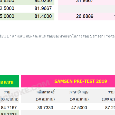
ข้าเรียน EP สามเสน กับผลคะแนนสอบของพวกเขาในการสอบ Samsen Pre-test ซ