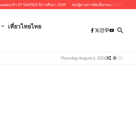
เข้า EP SAMSEN ปีการศึกษา 2569
สรุปผู้ผ่านการคัดเลือกรอบ 1.2 MEDCMU POR
เที่ยวไทยไทย
Thursday, August 6, 2026