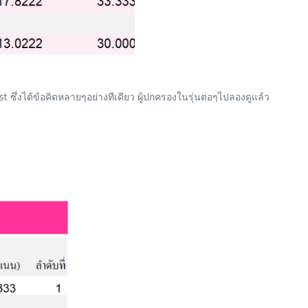
ึ่งได้ข้อคิดหลายๆอย่างทีเดียว ผู้ปกครองในรุ่นต่อๆไปลองดูแล้ว