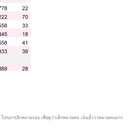
t ไปๆมาๆอีกหลายรอบ เพื่อดูว่าเด็กหลายคน เน้นย้ำว่าหลายคนมาก