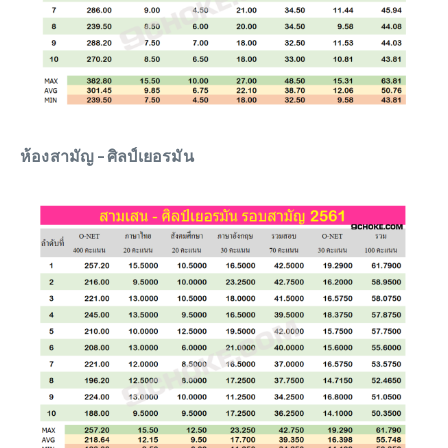
ห้องสามัญ – ศิลป์เยอรมัน