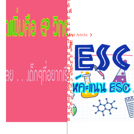
ย์
เพิ่
ม
แ
ต่
ทำ
Next Article
ไม
ค
เพิ่
ะ
ม
แ
ห้
น
อง
น
EP
สูง
วิ
ต่ำ
ท
ES
ย์
C
ม
25
อ
6
ป
2
ลา
ย