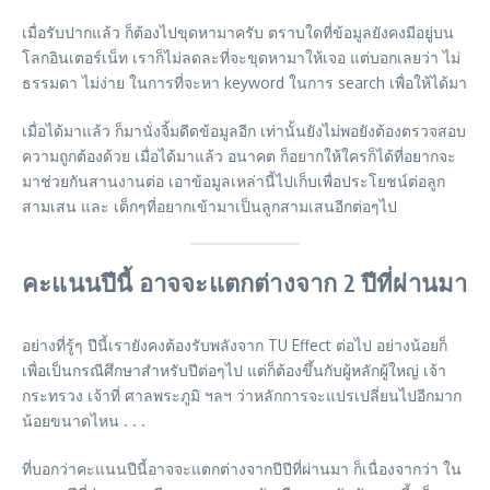
เมื่อรับปากแล้ว ก็ต้องไปขุดหามาครับ ตราบใดที่ข้อมูลยังคงมีอยู่บน
โลกอินเตอร์เน็ท เราก็ไม่ลดละที่จะขุดหามาให้เจอ แต่บอกเลยว่า ไม่
ธรรมดา ไม่ง่าย ในการที่จะหา keyword ในการ search เพื่อให้ได้มา
เมื่อได้มาแล้ว ก็มานั่งจิ้มดีดข้อมูลอีก เท่านั้นยังไม่พอยังต้องตรวจสอบ
ความถูกต้องด้วย เมื่อได้มาแล้ว อนาคต ก็อยากให้ใครก็ได้ที่อยากจะ
มาช่วยกันสานงานต่อ เอาข้อมูลเหล่านี้ไปเก็บเพื่อประโยชน์ต่อลูก
สามเสน และ เด็กๆที่อยากเข้ามาเป็นลูกสามเสนอีกต่อๆไป
คะแนนปีนี้ อาจจะแตกต่างจาก 2 ปีที่ผ่านมา
อย่างที่รู้ๆ ปีนี้เรายังคงต้องรับพลังจาก TU Effect ต่อไป อย่างน้อยก็
เพื่อเป็นกรณีศึกษาสำหรับปีต่อๆไป แต่ก็ต้องขึ้นกับผู้หลักผู้ใหญ่ เจ้า
กระทรวง เจ้าที่ ศาลพระภูมิ ฯลฯ ว่าหลักการจะแปรเปลี่ยนไปอีกมาก
น้อยขนาดไหน . . .
ที่บอกว่าคะแนนปีนี้อาจจะแตกต่างจากปีปีที่ผ่านมา ก็เนื่องจากว่า ใน