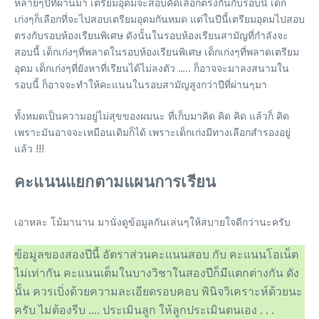
หลายๆปีที่ผ่านมา เตรียมอุดมจะสอบคัดเลือกตรงกันกับรอบนี้ เด็ก
เก่งๆก็เลือกที่จะไปสอบเตรียมอุดมกันหมด แต่ในปีนี้เตรียมอุดมไปสอบ
ตรงกับรอบห้องเรียนพิเศษ ดังนั้นในรอบห้องเรียนสามัญที่กำลังจะ
สอบนี้ เด็กเก่งๆที่พลาดในรอบห้องเรียนพิเศษ เด็กเก่งๆที่พลาดเตรียม
อุดม เด็กเก่งๆที่ยังหาที่เรียนได้ไม่ลงตัว ….. ก็อาจจะมาลงสนามใน
รอบนี้ ก็อาจจะทำให้คะแนนในรอบสามัญสูงกว่าปีที่ผ่านๆมา
ทั้งหมดเป็นความอยู่ไม่สุขของผมนะ ที่เก็บมาคิด คิด คิด แล้วก็ คิด
เพราะมันอาจจะเหมือนเดิมก็ได้ เพราะเด็กเก่งมีทางเลือกสำรองอยู่
แล้ว !!!
คะแนนแยกตามแผนการเรียน
เอาหละ โม้มานาน มานั่งดูข้อมูลกันเล่นๆให้สบายใจดีกว่านะครับ
ข้อมูลของสองปีนี้ อัตราส่วนคะแนนสอบ กับ คะแนนโอเน็ต
ไม่เท่ากัน คะแนนเต็มในบางวิชาในสองปีก็มีแตกต่างกัน ดัง
นั้น ควรเบิ่งด้วยความละเอียดรอบคอบ พินิจวิเคราะห์ด้วยนะ
ครับ ไม่ต้องรีบ …. ประเมินลูก ให้ลูกประเมินตนเอง . . .