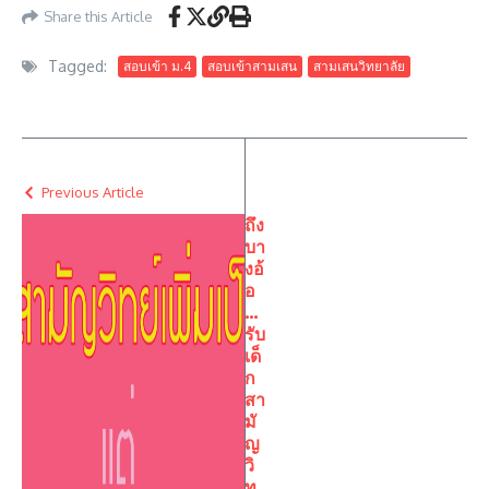
Share this Article
Tagged:
สอบเข้า ม.4
สอบเข้าสามเสน
สามเสนวิทยาลัย
Previous Article
ถึง
บา
งอ้
อ
…
รับ
เด็
ก
สา
มั
ญ
วิ
ท