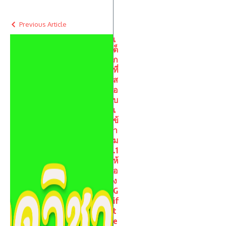
Previous Article
เ
ด็
ก
ที่
ส
อ
บ
เ
ข้
า
ม
.1
ห้
อ
ง
G
if
t
e