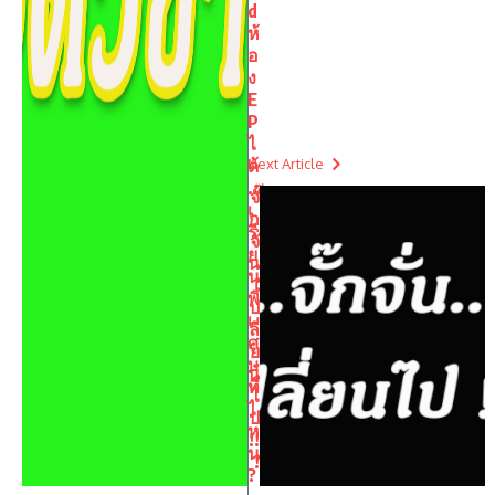
d
ห้
อ
ง
E
P
ไ
ด้
Next Article
…
จั๊
เ
ก
รี
จั่
ย
น
น
เ
พิ
ป
เ
ลี่
ศ
ย
ษ
น
ที่
ไ
ไ
ป
ห
!!
น
!
?