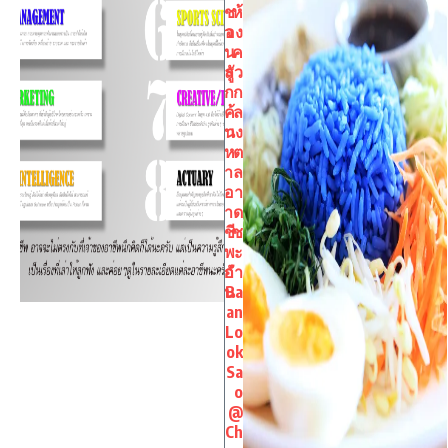
ช
ห้
ว
อง
น
ค
ลู
รัว
ก
ก
ค้
ล
น
าง
ห
ต
า
ล
อ
า
า
ด
ชี
ช
พ
ะ
กั
อำ
น
Ba
an
Lo
ok
Sa
o
@
Ch