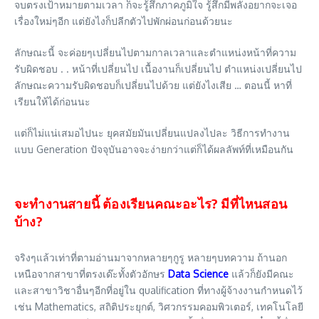
จบตรงเป้าหมายตามเวลา ก็จะรู้สึกภาคภูมิใจ รู้สึกมีพลังอยากจะเจอ
เรื่องใหม่ๆอีก แต่ยังไงก็ปลีกตัวไปพักผ่อนก่อนด้วยนะ
ลักษณะนี้ จะค่อยๆเปลี่ยนไปตามกาลเวลาและตำแหน่งหน้าที่ความ
รับผิดชอบ . . หน้าที่เปลี่ยนไป เนื้องานก็เปลี่ยนไป ตำแหน่งเปลี่ยนไป
ลักษณะความรับผิดชอบก็เปลี่ยนไปด้วย แต่ยังไงเสีย … ตอนนี้ หาที่
เรียนให้ได้ก่อนนะ
แต่ก็ไม่แน่เสมอไปนะ ยุคสมัยมันเปลี่ยนแปลงไปละ วิธีการทำงาน
แบบ Generation ปัจจุบันอาจจะง่ายกว่าแต่ก็ได้ผลลัพท์ที่เหมือนกัน
จะทำงานสายนี้ ต้องเรียนคณะอะไร? มีที่ไหนสอน
บ้าง?
จริงๆแล้วเท่าที่ตามอ่านมาจากหลายๆกูรู หลายๆบทความ ถ้านอก
เหนือจากสาขาที่ตรงเด๊ะทั้งตัวอักษร
Data Science
แล้วก็ยังมีคณะ
และสาขาวิชาอื่นๆอีกที่อยู่ใน qualification ที่ทางผู้จ้างงานกำหนดไว้
เช่น Mathematics, สถิติประยุกต์, วิศวกรรมคอมพิวเตอร์, เทคโนโลยี