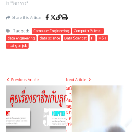
In "วิชาการ"
Share this Article
Tagged:
Computer Engineering
Computer Science
data engineering
data science
Data Scientist
IT
MSIT
next gen job
Previous Article
Next Article
ม
บ้
.
า
4
น
ล
ลู
ะ
ก
.
ส
.
าว
.
–