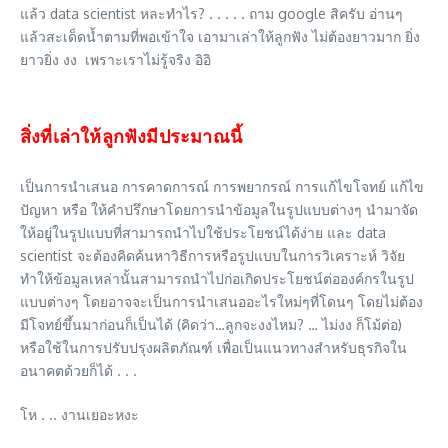
แล้ว data scientist หละทำไร? . . . . . ถาม google สิครับ อ่านๆ
แล้วสะเด็ดน้ำตามที่พอเข้าใจ เอามาเล่าให้ลูกฟัง ไม่ต้องยาวมาก ยิ่ง
ยาวยิ่ง งง เพราะเราไม่รู้จริง อิอิ
สิ่งที่เล่าให้ลูกฟังมีประมาณนี้
เป็นการนำเสนอ การคาดการณ์ การพยากรณ์ การแก้ไขโจทย์ แก้ไข
ปัญหา หรือ ให้คำปรึกษาโดยการนำข้อมูลในรูปแบบต่างๆ นำมาจัด
ให้อยู่ในรูปแบบที่สามารถนำไปใช้ประโยชน์ได้ง่าย และ data
scientist จะต้องคิดค้นหาวิธีการหรือรูปแบบในการวิเคราะห์ วิจัย
ทำให้ข้อมูลเหล่านั้นสามารถนำไปก่อเกิดประโยชน์ต่อองค์กรในรูป
แบบต่างๆ โดยอาจจะเป็นการนำเสนออะไรใหม่ๆที่โดนๆ โดยไม่ต้อง
มีโจทย์ขึ้นมาก่อนก็เป็นได้ (คิดว่า…ลูกจะงงไหม? … ไม่งง ก็โม้ต่อ)
หรือใช้ในการปรับปรุงผลิตภัณฑ์ เพื่อเป็นแนวทางสำหรับธุรกิจใน
อนาคตด้วยก็ได้ . . .
โห . .. งานเยอะหงะ