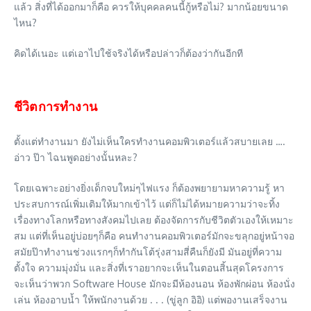
แล้ว สิ่งที่ได้ออกมาก็คือ ควรให้บุคคลคนนี้กู้หรือไม่? มากน้อยขนาด
ไหน?
คิดได้เนอะ แต่เอาไปใช้จริงได้หรือปล่าวก็ต้องว่ากันอีกที
ชีวิตการทำงาน
ตั้งแต่ทำงานมา ยังไม่เห็นใครทำงานคอมพิวเตอร์แล้วสบายเลย ….
อ่าว ป๊า ไฉนพูดอย่างนั้นหละ?
โดยเฉพาะอย่างยิ่งเด็กจบใหม่ๆไฟแรง ก็ต้องพยายามหาความรู้ หา
ประสบการณ์เพิ่มเติมให้มากเข้าไว้ แต่ก็ไม่ได้หมายความว่าจะทิ้ง
เรื่องทางโลกหรือทางสังคมไปเลย ต้องจัดการกับชีวิตตัวเองให้เหมาะ
สม แต่ที่เห็นอยู่บ่อยๆก็คือ คนทำงานคอมพิวเตอร์มักจะขลุกอยู่หน้าจอ
สมัยป๊าทำงานช่วงแรกๆก็ทำกันโต้รุ่งสามสี่คืนก็ยังมี มันอยู่ที่ความ
ตั้งใจ ความมุ่งมั่น และสิ่งที่เราอยากจะเห็นในตอนสิ้นสุดโครงการ
จะเห็นว่าพวก Software House มักจะมีห้องนอน ห้องพักผ่อน ห้องนั่ง
เล่น ห้องอาบน้ำ ให้พนักงานด้วย . . . (ขู่ลูก อิอิ) แต่พองานเสร็จงาน