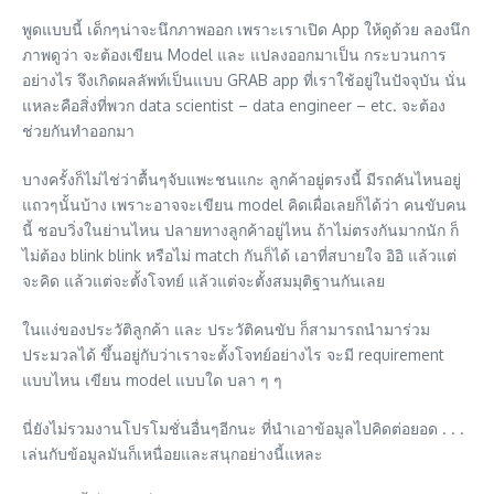
พูดแบบนี้ เด็กๆน่าจะนึกภาพออก เพราะเราเปิด App ให้ดูด้วย ลองนึก
ภาพดูว่า จะต้องเขียน Model และ แปลงออกมาเป็น กระบวนการ
อย่างไร จึงเกิดผลลัพท์เป็นแบบ GRAB app ที่เราใช้อยู่ในปัจจุบัน นั่น
แหละคือสิ่งที่พวก data scientist – data engineer – etc. จะต้อง
ช่วยกันทำออกมา
บางครั้งก็ไม่ไช่ว่าตื้นๆจับแพะชนแกะ ลูกค้าอยู่ตรงนี้ มีรถคันไหนอยู่
แถวๆนั้นบ้าง เพราะอาจจะเขียน model คิดเผื่อเลยก็ได้ว่า คนขับคน
นี้ ชอบวิ่งในย่านไหน ปลายทางลูกค้าอยู่ไหน ถ้าไม่ตรงกันมากนัก ก็
ไม่ต้อง blink blink หรือไม่ match กันก็ได้ เอาที่สบายใจ อิอิ แล้วแต่
จะคิด แล้วแต่จะตั้งโจทย์ แล้วแต่จะตั้งสมมุติฐานกันเลย
ในแง่ของประวัติลูกค้า และ ประวัติคนขับ ก็สามารถนำมาร่วม
ประมวลได้ ขึ้นอยู่กับว่าเราจะตั้งโจทย์อย่างไร จะมี requirement
แบบไหน เขียน model แบบใด บลา ๆ ๆ
นี่ยังไม่รวมงานโปรโมชั่นอื่นๆอีกนะ ที่นำเอาข้อมูลไปคิดต่อยอด . . .
เล่นกับข้อมูลมันก็เหนื่อยและสนุกอย่างนี้แหละ