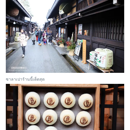
ซาลาเปาร้านนี้เด็ดสุด