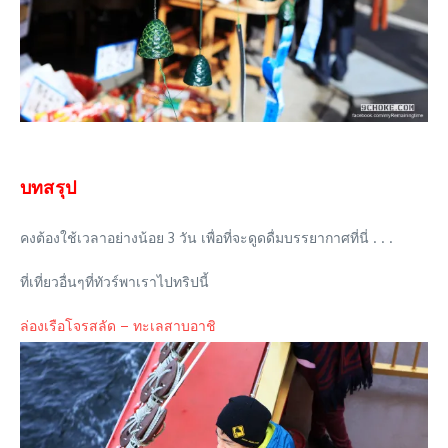
บทสรุป
คงต้องใช้เวลาอย่างน้อย 3 วัน เพื่อที่จะดูดดื่มบรรยากาศที่นี่ . . .
ที่เที่ยวอื่นๆที่ทัวร์พาเราไปทริปนี้
ล่องเรือโจรสลัด – ทะเลสาบอาชิ