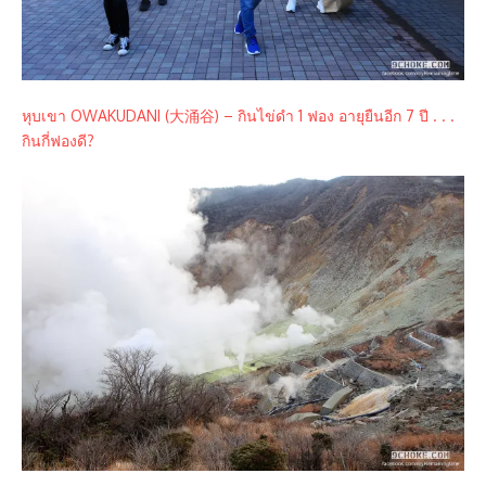
หุบเขา OWAKUDANI (大涌谷) – กินไข่ดำ 1 ฟอง อายุยืนอีก 7 ปี . . .
กินกี่ฟองดี?