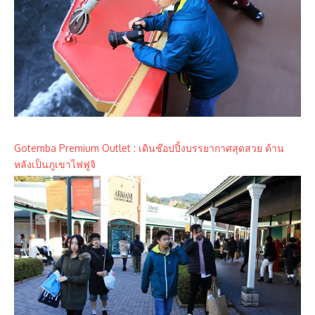
Gotemba Premium Outlet : เดินช๊อปปิ้งบรรยากาศสุดสวย ด้าน
หลังเป็นภูเขาไฟฟูจิ