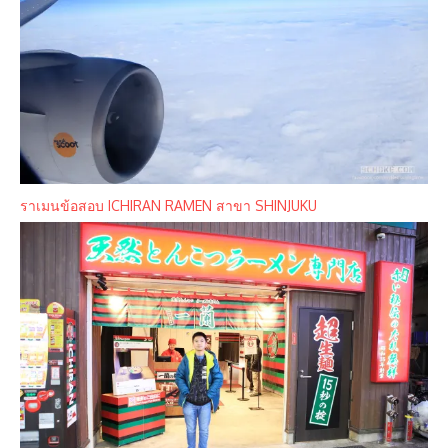
ราเมนข้อสอบ ICHIRAN RAMEN สาขา SHINJUKU