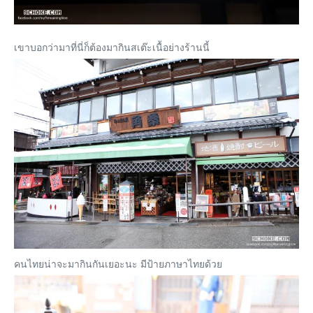
เขาบอกว่ามาที่นี่ก็ต้องมากินสเต๊ะเนื้อย่างร้านนี้
คนไทยน่าจะมากินกันเยอะนะ มีป้ายภาษาไทยด้วย