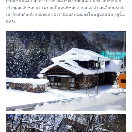
ถนนเช่นนี้จึงไม่สามารถวิ่งด้วยความเร็วปกติได้ มันก็จะลื่นๆหน่อย
จริงๆผมกลับชอบนะ เพราะเป็นคนที่ชอบดู ชอบจดจำ คนอื่นบนรถบัส
เขาก็หลับกันเกือบหมดแล้ว มีเรานี่แหละนั่งมองโน่นดูนี่แลนั่น อยู่นั้น
แหละ