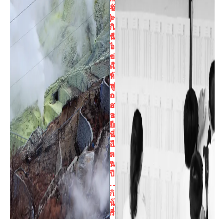
谷
จ
) –
ะ
กิ
เ
น
ลื
ไ
อ
ข่
ก
ดำ
ใ
1
ห้
ฟ
ลู
อง
ก
อ
ส
ายุ
อ
ยื
บ
น
ที่
อี
ไ
ก
ห
7
น
ปี .
.
. .
.
กิ
.
น
โ
กี่
ร