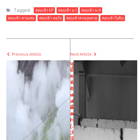
Tagged:
สอบเข้า EP
สอบเข้า ม.1
สอบเข้า ม.4
สอบเข้า สามเสน
สอบเข้า หอวัง
สอบเข้าสวนกุหลาย
สอบเข้าโยธิน
Previous Article
Next Article
หุ
เ
บเ
มื่
ข
อ
า
ต้
O
อ
w
ง
ak
เ
ud
ลื
an
อ
i
ก
(
.
大
.
涌
.