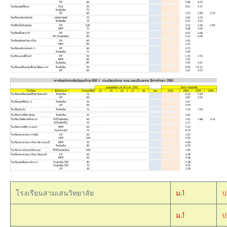
โรงเรียนสามเสนวิทยาลัย
ม.1
ป
ม.1
ป