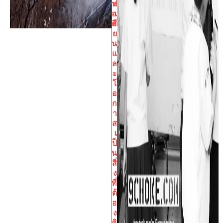
ฟ
ง
อง
เ
ดี?
รี
ย
น
แ
ล
ะ
โ
อ
ก
า
ส
เ
ป็
น
สิ่
ง
ที่
ต้
อ
ง
คิ