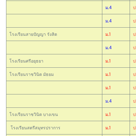
ม.4
ป
ม.4
ป
โรงเรียนสายปัญญา รังสิต
ม.1
ป
ม.4
ป
โรงเรียนศรีอยุธยา
ม.1
ป
โรงเรียนราชวินิต มัธยม
ม.1
ป
ม.1
ป
ม.4
ป
โรงเรียนราชวินิต บางเขน
ม.1
ป
โรงเรียนสตรีสมุทรปราการ
ม.1
ป