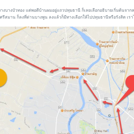
ทางบางบัวทอง แต่พอดีบ้านผมอยู่แถวปทุมธานี ก็เลยเลือกอธิบายเริ่มต้นจา
รีสมาน ก็ลงที่ด่านบางพูน ลงแล้วก็มีทางเลือกให้ไปปทุมธานีหรือรังสิต เรา