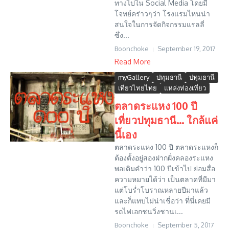
ทางไปใน Social Media โดยมี
โจทย์คร่าวๆว่า โรงแรมไหนน่า
สนใจในการจัดกิจกรรมแรลลี่
ซึ่ง...
Boonchoke
September 19, 2017
Read More
myGallery
ปทุมธานี
ปทุมธานี
เที่ยวไทยไทย
แหล่งท่องเที่ยว
ตลาดระแหง 100 ปี
เที่ยวปทุมธานี… ใกล้แค่
นี้เอง
ตลาดระแหง 100 ปี ตลาดระแหงก็
ต้องตั้งอยู่สองฝากฝั่งคลองระแหง
พอเติมคำว่า 100 ปีเข้าไป ย่อมสื่อ
ความหมายได้ว่า เป็นตลาดที่มีมา
แต่โบร่ำโบราณหลายปีมาแล้ว
และก็แทบไม่น่าเชื่อว่า ที่นี่เคยมี
รถไฟเอกชนวิ่งชานเ...
Boonchoke
September 5, 2017