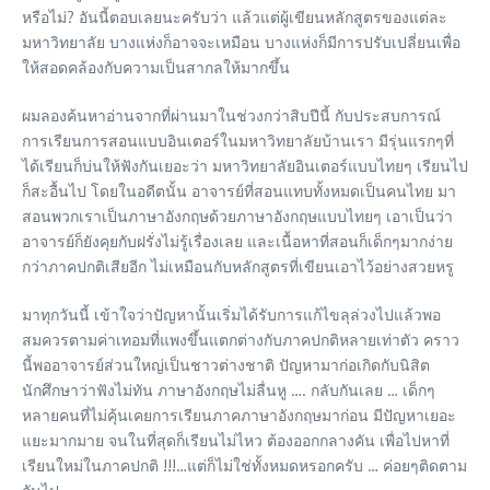
หรือไม่? อันนี้ตอบเลยนะครับว่า แล้วแต่ผู้เขียนหลักสูตรของแต่ละ
มหาวิทยาลัย บางแห่งก็อาจจะเหมือน บางแห่งก็มีการปรับเปลี่ยนเพื่อ
ให้สอดคล้องกับความเป็นสากลให้มากขึ้น
ผมลองค้นหาอ่านจากที่ผ่านมาในช่วงกว่าสิบปีนี้ กับประสบการณ์
การเรียนการสอนแบบอินเตอร์ในมหาวิทยาลัยบ้านเรา มีรุ่นแรกๆที่
ได้เรียนก็บ่นให้ฟังกันเยอะว่า มหาวิทยาลัยอินเตอร์แบบไทยๆ เรียนไป
ก็สะอื้นไป โดยในอดีตนั้น อาจารย์ที่สอนแทบทั้งหมดเป็นคนไทย มา
สอนพวกเราเป็นภาษาอังกฤษด้วยภาษาอังกฤษแบบไทยๆ เอาเป็นว่า
อาจารย์ก็ยังคุยกับฝรั่งไม่รู้เรื่องเลย และเนื้อหาที่สอนก็เด็กๆมากง่าย
กว่าภาคปกติเสียอีก ไม่เหมือนกับหลักสูตรที่เขียนเอาไว้อย่างสวยหรู
มาทุกวันนี้ เข้าใจว่าปัญหานั้นเริ่มได้รับการแก้ไขลุล่วงไปแล้วพอ
สมควรตามค่าเทอมที่แพงขึ้นแตกต่างกับภาคปกติหลายเท่าตัว คราว
นี้พออาจารย์ส่วนใหญ่เป็นชาวต่างชาติ ปัญหามาก่อเกิดกับนิสิต
นักศึกษาว่าฟังไม่ทัน ภาษาอังกฤษไม่ลื่นหู …. กลับกันเลย … เด็กๆ
หลายคนที่ไม่คุ้นเคยการเรียนภาคภาษาอังกฤษมาก่อน มีปัญหาเยอะ
แยะมากมาย จนในที่สุดก็เรียนไม่ไหว ต้องออกกลางคัน เพื่อไปหาที่
เรียนใหม่ในภาคปกติ !!!…แต่ก็ไม่ใช่ทั้งหมดหรอกครับ … ค่อยๆติดตาม