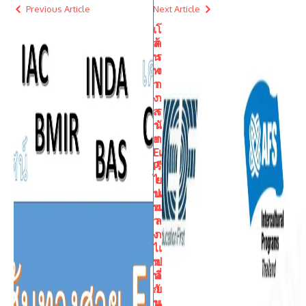
Previous Article
Next Article
เ
โ
ส้
ค
น
ร
ท
ง
า
ก
ง
า
ส
ร
า
นั
ย
ก
E
เ
P
รี
ไ
ย
ป
น
ท
แ
า
ล
ง
ก
ไ
เ
ห
ป
น
ลี่
กั
ย
น
น