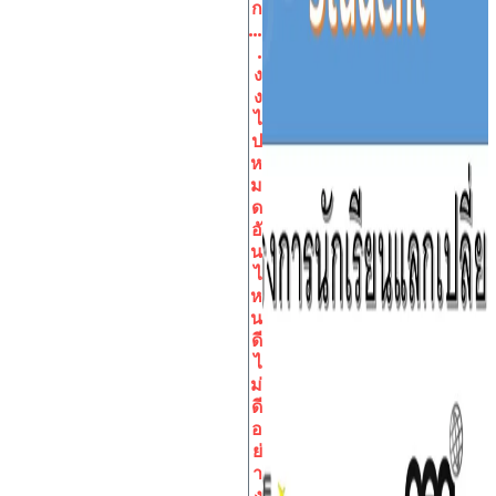
ก
…
.
ง
ง
ไ
ป
ห
ม
ด
อั
น
ไ
ห
น
ดี
ไ
ม่
ดี
อ
ย่
า
ง