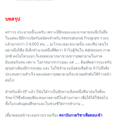
บทสรุป
คร่าวๆ ประมาณนี้นะครับ เพราะมีอีกเยอะแยะมากมายจนนึกไม่ถึง
ในแต่ละปีมีการเปิดรับสมัครสำหรับ International Program รวมๆ
แล้วมากกว่า 3-4,000 คน … อะไรจะเยอะขนาดนั้น และที่น่าสนใจ
อย่างนึงก็คือ มีเด็กจำนวนหนึ่งที่คิดว่า ถ้าไปสู้กันใน Admission ภาค
ปกติ คงไม่ไหวแน่ๆ ก็เลยหลบฉากมาขวนขวายพยายามในภาค
อินเตอร์แทน เพราะ โอกาสมากกว่าเยอะ แต่ ….. ต้องคิดยาวๆนะครับ
ทุกอย่างต้องมีการลงทุน และ ไม่ใช่จำนวนน้อยๆเสียด้วย ถ้าไปถึงฝั่ง
ประสบความสำเร็จ ผลแห่งความพยายามก็จะช่วยผลักดันให้ก้าวหน้า
ต่อไป
สำหรับเด็ก EP แล้ว ก็นับได้ว่าเป็นอีกทางเลือกหนึ่งที่น่าสนใจที่จะ
รักษาไว้ซึ่งต้นทุนที่สะสมมาหลายปีในด้านภาษา เพื่อให้ได้ใช้ต่อไป
ทั้งในระดับอุดมศึกษาและในช่วงชีวิตการทำงาน …
เดี๋ยวตอนหน้าจะลองรวบรวมเรื่อง
สถาบันกวดวิชาเพื่อสอบเข้า