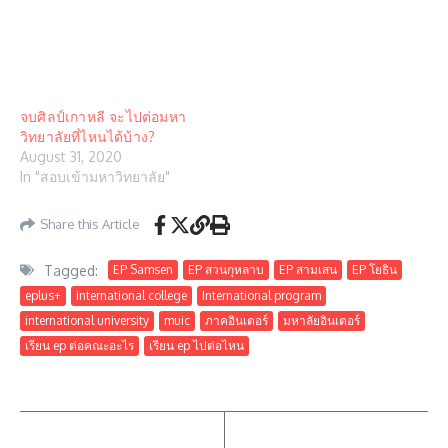
จบศิลป์เกาหลี จะไปต่อมหา
วิทยาลัยที่ไหนได้บ้าง?
August 31, 2020
In "สอบเข้ามหาวิทยาลัย"
Share this Article
Tagged:
EP Samsen
EP สวนกุหลาบ
EP สามเสน
EP โยธิน
eplus+
international college
International program
international university
muic
ภาคอินเตอร์
มหาลัยอินเตอร์
เรียน ep ต่อคณะอะไร
เรียน ep ไปต่อไหน