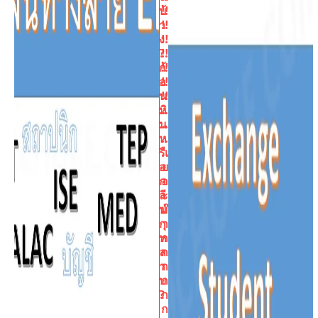
บ้
!!
า
!!
ง
!!
?
!!
ก้
!!
อ
!!
น
!!
หิ
…
น
…
ห
..
รื
เ
อ
ย
ก
อ
ลี
ะ
บ
ม๊
กุ
า
ห
ก
ล
ก
า
ก
บ
ก
?
ก
ก