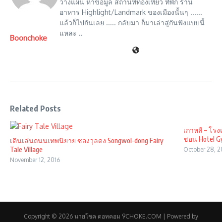
วางแผน หาข้อมูล สถานที่ท่องเที่ยว ที่พัก ร้าน
อาหาร Highlight/Landmark ของเมืองนั้นๆ ......
แล้วก็ไปกันเลย ..... กลับมา ก็มาเล่าสู่กันฟังแบบนี้
แหละ ..
Boonchoke
Related Posts
เกาหลี – โร
ชอน Hotel Gy
เดินเล่นถนนเทพนิยาย ซองวุลดง Songwol-dong Fairy
Tale Village
October 28, 2
November 12, 2016
Copyright © 2026 นายโชค ดอทคอม 9CHOKE.COM | Powered by