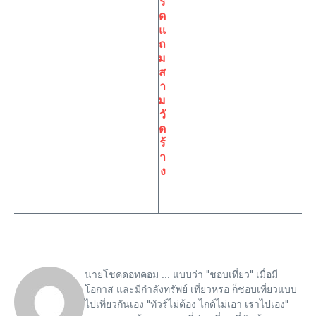
ร็
ด
แ
ถ
ม
ส
า
ม
วั
ด
ร้
า
ง
นายโชคดอทคอม ... แบบว่า "ชอบเที่ยว" เมื่อมี
โอกาส และมีกำลังทรัพย์ เที่ยวหรอ ก็ชอบเที่ยวแบบ
ไปเที่ยวกันเอง "ทัวร์ไม่ต้อง ไกด์ไม่เอา เราไปเอง"