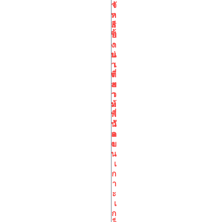
า
จั
ห
ก
ลี
ร
ปิ้
ย
ง
า
ย่
น
า
เ
ง
ที่
ส
ย
า
ว
ม
ห้
พี่
า
น้
วั
อ
ด
ง
บ
น
เ
ก
า
ะ
เ
ก