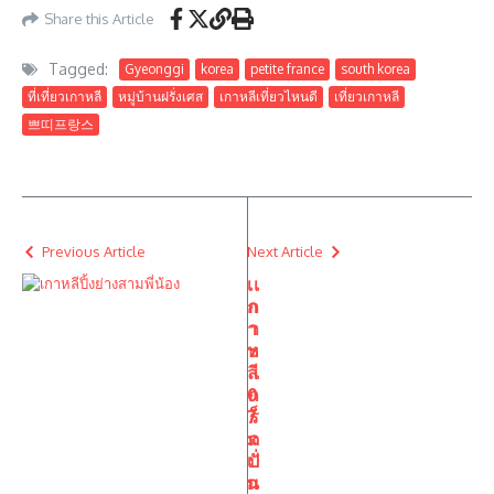
Share this Article
Tagged:
Gyeonggi
korea
petite france
south korea
ที่เที่ยวเกาหลี
หมู่บ้านฝรั่งเศส
เกาหลีเที่ยวไหนดี
เที่ยวเกาหลี
쁘띠프랑스
Previous Article
Next Article
เ
เ
ก
ก
า
า
ห
ะ
ลี
เ
0
ก
7
ร็
::
ด
เ
ปั่
ก
น