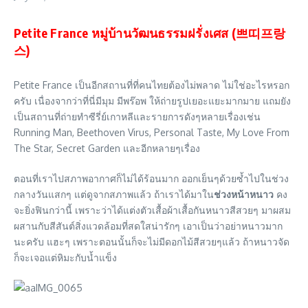
Petite France หมู่บ้านวัฒนธรรมฝรั่งเศส (쁘띠프랑
스)
Petite France เป็นอีกสถานที่ที่คนไทยต้องไม่พลาด ไม่ใช่อะไรหรอก
ครับ เนื่องจากว่าที่นี่มีมุม มีพร๊อพ ให้ถ่ายรูปเยอะแยะมากมาย แถมยัง
เป็นสถานที่ถ่ายทำซีรี่ย์เกาหลีและรายการดังๆหลายเรื่องเช่น
Running Man, Beethoven Virus, Personal Taste, My Love From
The Star, Secret Garden และอีกหลายๆเรื่อง
ตอนที่เราไปสภาพอากาศก็ไม่ได้ร้อนมาก ออกเย็นๆด้วยซ้ำไปในช่วง
กลางวันแสกๆ แต่ดูจากสภาพแล้ว ถ้าเราได้มาใน
ช่วงหน้าหนาว
คง
จะยิ่งฟินกว่านี้ เพราะว่าได้แต่งตัวเสื้อผ้าเสื้อกันหนาวสีสวยๆ มาผสม
ผสานกับสีสันต์สิ่งแวดล้อมที่สดใสน่ารักๆ เอาเป็นว่าอย่าหนาวมาก
นะครับ แฮะๆ เพราะตอนนั้นก็จะไม่มีดอกไม้สีสวยๆแล้ว ถ้าหนาวจัด
ก็จะเจอแต่หิมะกับน้ำแข็ง