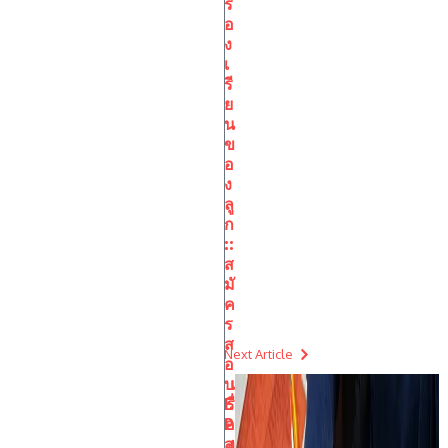
รื่
อ
ง
เ
รี
ย
น
ข
อ
ง
ลู
ก
::
ส
มั
ค
ร
ส
Next Article
อ
บ
เ
E
รื่
P
อ
ส
ง