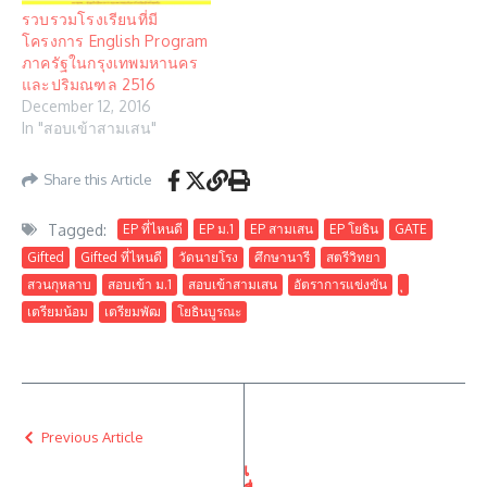
รวบรวมโรงเรียนที่มี
โครงการ English Program
ภาครัฐในกรุงเทพมหานคร
และปริมณฑล 2516
December 12, 2016
In "สอบเข้าสามเสน"
Share this Article
Tagged:
EP ที่ไหนดี
EP ม.1
EP สามเสน
EP โยธิน
GATE
Gifted
Gifted ที่ไหนดี
วัดนายโรง
ศึกษานารี
สตรีวิทยา
สวนกุหลาบ
สอบเข้า ม.1
สอบเข้าสามเสน
อัตราการแข่งขัน
เตรียมน้อม
เตรียมพัฒ
โยธินบูรณะ
Previous Article
เ