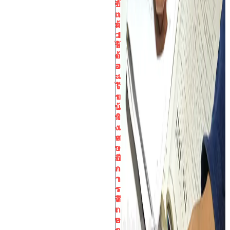
?
ข้
แ
า
ล้
ม
ว
.1
ไ
ห้
ด้
อ
อ
ง
ะ
เ
ไ
รี
ร
ย
บ้
น
า
พิ
ง
เ
จ
ศ
า
ษ
ก
ปี
ก
ก
า
า
ร
ร
วิ
ศึ
เ
ก
ค
ษ
ร
า