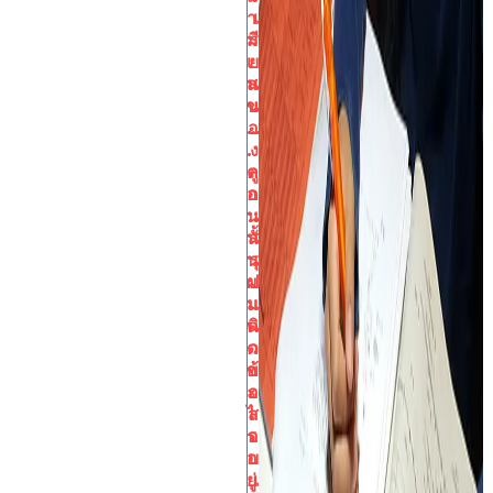
า
เ
ม
รี
เ
ย
ส
น
น
ข
…
อ
.
ง
ต
ลู
อ
ก
น
::
นั้
ส
น
รุ
ผ
ป
ม
แ
คิ
น
ด
ว
อ
ข้
ะ
อ
ไ
ส
ร
อ
อ
บ
ยู่
เ