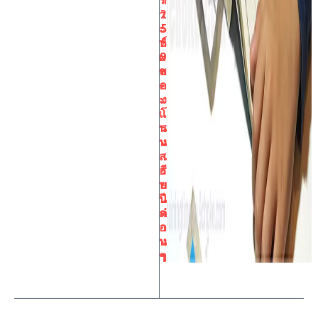
า
2
ะ
5
ห์
5
ผ
9
ล
ข
ค
อ
ะ
ง
แ
โ
น
ร
น
ง
ส
เ
อ
รี
บ
ย
ปี
น
ก่
ต่
อ
า
น
ง
ๆ
ๆ