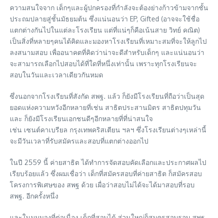
ความสนใจจาก เด็กๆและผู้ปกครองที่กำลังจะต้องย่างก้าวข้ามจากชั้น
ประถมปลายสู่ชั้นมัธยมต้น ซึ่งแน่นอนว่า EP, Gifted (อาจจะใช้ชื่อ
แตกต่างกันไปในแต่ละโรงเรียน แต่ที่แน่ๆก็คือเน้นสาย วิทย์ คณิต)
เป็นสิ่งที่หลายๆคนได้คิดและมองหาโรงเรียนที่เหมาะสมที่จะให้ลูกไป
ลงสนามสอบ เพื่ออนาคตที่คิดว่าน่าจะดีสำหรับเด็กๆ และแน่นอนว่า
จะสามารถเลือกไปสอบได้ที่ใดที่หนึ่งเท่านั้น เพราะทุกโรงเรียนจะ
สอบในวันและเวลาเดียวกันหมด
ซึ่งนอกจากโรงเรียนที่สังกัด สพฐ. แล้ว ก็ยังมีโรงเรียนที่ถือว่าเป็นสุด
ยอดแห่งความหวังอีกหลายที่เช่น สาธิตประสานมิตร สาธิตปทุมวัน
และ ก็ยังมีโรงเรียนเอกชนดีๆอีกหลายที่ที่น่าสนใจ
เช่น เซนต์คาเบรียล กรุงเทพคริสเตียน ฯลฯ ซึ่งโรงเรียนต่างๆเหล่านี้
จะมีวันเวลาที่รับสมัครและสอบที่แตกต่างออกไป
ในปี 2559 นี้ ค่ายสาธิต ได้ทำการจัดสอบคัดเลือกและประกาศผลไป
เรียบร้อยแล้ว ซึ่งผมเชื่อว่า เด็กที่สมัครสอบที่ค่ายสาธิต ก็สมัครสอบ
โครงการพิเศษของ สพฐ ด้วย เผื่อว่าสอบไม่ได้จะได้มาสอบที่รอบ
สพฐ. อีกครั้งหนึ่ง
และในมุมมองที่ต่อเนื่อง เด็กที่สอบได้ ส่วนใหญ่ก็สมครสอบรอบ สพฐ.