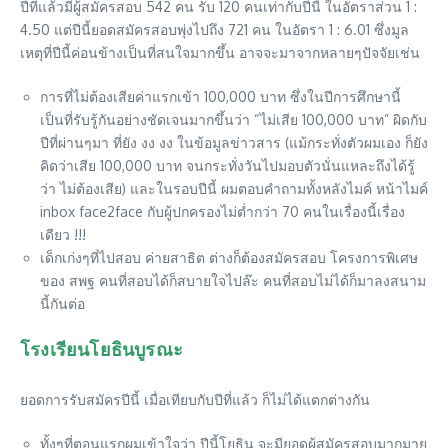
ปีที่แล้วมีผู้สมัครสอบ 542 คน รับ 120 คนเท่ากับปีนี้ ในอัตราส่วน 1 :
4.50 แต่ปีนี้ยอดสมัครสอบพุ่งไปถึง 721 คน ในอัตรา 1 : 6.01 ซึ่งมูล
เหตุที่ปีนี้ค่อนข้างเป็นที่สนใจมากขึ้น อาจจะมาจากหลายๆปัจจัยเช่น
การที่ไม่ต้องเสียค่าแรกเข้า 100,000 บาท ซึ่งในปีการศึกษานี้
เป็นที่รับรู้กันอย่างชัดเจนมากขึ้นว่า “ไม่เสีย 100,000 บาท” ผิดกับ
ปีที่ผ่านๆมา ที่ยัง งง งง ในข้อมูลข่าวสาร (แม้กระทั่งตัวผมเอง ก็ยัง
คิดว่าเสีย 100,000 บาท จนกระทั่งวันไปมอบตัวนั่นแหละถึงได้รู้
ว่า ไม่ต้องเสีย) และในรอบปีนี้ ผมตอบคำถามทั้งหลังไมค์ หน้าไมค์
inbox face2face กับผู้ปกครองไม่ต่ำกว่า 70 คนในเรื่องนี้เรื่อง
เดียว !!!
เด็กเก่งๆที่ไปสอบ ค่ายสาธิต ต่างก็ต้องสมัครสอบ โครงการพิเศษ
ของ สพฐ คนที่สอบได้ก็สบายใจไปล๊ะ คนที่สอบไม่ได้ก็มาลงสนาม
นี้กันต่อ
โรงเรียนโยธินบูรณะ
ยอดการรับสมัครปีนี้ เมื่อเทียบกับปีที่แล้ว ก็ไม่ได้แตกต่างกัน
ทั้งๆที่ตอนแรกผมเข้าใจว่า ปีนี้โยธิน จะมียอดผู้สมัครสอบมากมาย