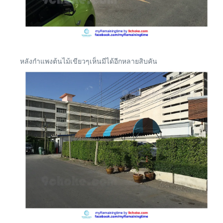
หลังกำแพงต้นไม้เขียวๆเห็นมีได้อีกหลายสิบคัน