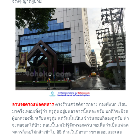
จริงๆ(ญาติผู้ป่วย)
ลานจอดรถแฟลตทหาร
ตรงร้านสวัสดิการกลาง กองทัพบก เรียน
มาครึ่งเทอมเพิ่งรู้ว่า ครูตุ่ย อยู่บนอาคารนี้แหละครับ ปกติก็จะมีรถ
ผู้ปกครองที่มาเรียนครูตุ่ย แต่วันนั้นเป็นเช้าวันสอบก็ลองดูครับ น่า
จะพอจอดได้บ้าง ตอนนั้นผมไม่รู้จักหรอกครับ พอเห็นว่าเป็นแฟลต
ทหารก็เลยไม่กล้าเข้าไป อิอิ ด้านในมีอาหารขายเยอะแยะเลย