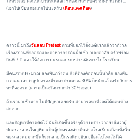
ได้หวังเลย ดังนั้นสิบวันที่เหลือเราต้องมาลำดับความคิดกันใหม่ …
(เอาไปเขียนตอนถัดไปนะครับ
เดือนแดงเดือด
)
คราวนี้ มาถึง
วันสอบ Pretest
ตามที่บอกไว้ตั้งแต่แรกแล้วว่ากังวล
เรื่องสถานที่จอดรถและอาหารการกินมื้อเช้า ก็เลยอาศัย ครัวพร้อม
กินที่ 7-11 และให้จัดการบนรถเลยระหว่างเดินทางไปโรงเรียน
มีคนสอบประมาณ สองพันกว่าคน สิ่งที่ต้องคิดตอนนั้นก็คือ สองพัน
กว่าคน เอาว่าผูปกครองมีรถมาประมาณ 30% ก็หนักแล้วครับกับการ
หาที่จอดรถ (ความเป็นจริงมากกว่า 30%เยอะ)
ถ้าเรามาเช้ามาก ไม่มีปัญหาเลยครับ สามารถหาที่จอดได้ค่อนข้าง
สะดวก
และปัญหาที่คาดคิดไว้ มันก็เกิดขึ้นจริงๆด้วย เพราะว่าอย่าลืมว่าผู้
ปกครองส่วนใหญ่ที่มาเป็นผู้ปกครองต่างถิ่นต่างโรงเรียนเกือบทั้งนั้น
พอรถสะสมมากขึ้นก็จะกลายเป็นรถติดขยับเขยื้อนไปไหนไม่ได้