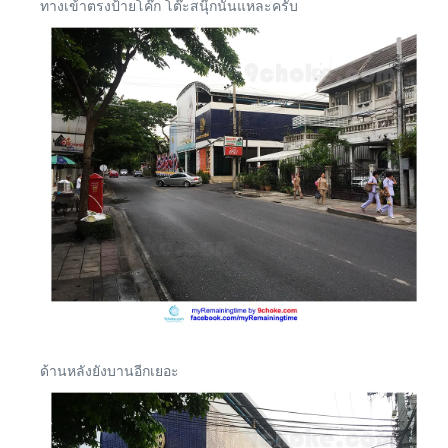
ทางเข้าตรงป้ายโค๊ก โต๊ะสนุ๊กนั่นแหละครับ
ด้านหลังยังบานอีกเยอะ