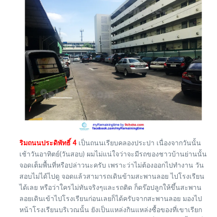
ริมถนนประดิพัทธิ์ 4
เป็นถนนเรียบคลองประปา เนื่องจากวันนั้น
เช้าวันอาทิตย์(วันสอบ) ผมไม่แน่ใจว่าจะมีรถของชาวบ้านย่านนั้น
จอดเต็มพื้นที่หรือปล่าวนะครับ เพราะว่าไม่ต้องออกไปทำงาน วัน
สอบไม่ได้ไปดู จอดแล้วสามารถเดินข้ามสะพานลอย ไปโรงเรียน
ได้เลย หรือว่าใครไม่ทันจริงๆและรถติด ก็ดร๊อปลูกให้ขึ้นสะพาน
ลอยเดินเข้าไปโรงเรียนก่อนเลยก็ได้ครับจากสะพานลอย มองไป
หน้าโรงเรียนบริเวณนั้น ยังเป็นแหล่งกินแหล่งซื้อของที่เขาเรียก