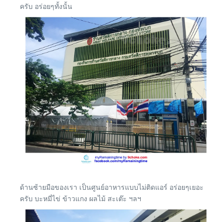
ครับ อร่อยๆทั้งนั้น
ด้านซ้ายมือของเรา เป็นศูนย์อาหารแบบไม่ติดแอร์ อร่อยๆเยอะ
ครับ บะหมี่ไข่ ข้าวแกง ผลไม้ สะเต๊ะ ฯลฯ