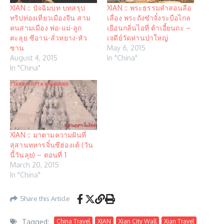
XIAN :: ปัจฉิมบท บทสรุป
XIAN :: พระธรรมคำสอนลือ
ทริปท่องเที่ยวเมืองจีน สาม
เลื่อง พระถังซำจั๋งระบือไกล
คนสามเมือง พ่อ-แม่-ลูก
เยือนกลิ่นไอที่ ต้าเอี้ยนถะ –
ตะลุย ซีอาน-ลั่วหยาง-หัว
เจดีย์วัดห่านป่าใหญ่
ซาน
May 6, 2015
August 4, 2015
In "China"
In "China"
XIAN :: มาตามความฝันที่
สุสานทหารจิ๋นซีฮ่องเต้ (วัน
นี้วันลุย) – ตอนที่ 1
March 20, 2015
In "China"
Share this Article
Tagged:
China Travel
XIAN
Xian City Wall
Xian Travel