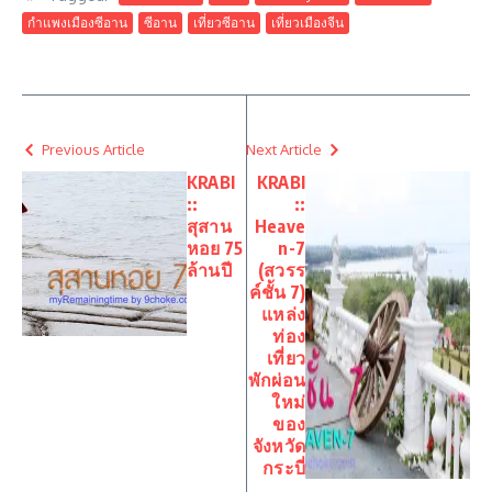
กำแพงเมืองซีอาน
ซีอาน
เที่ยวซีอาน
เที่ยวเมืองจีน
Previous Article
Next Article
KRABI
KRABI
::
::
สุสาน
Heave
หอย 75
n-7
ล้านปี
(สวรร
ค์ชั้น 7)
แหล่ง
ท่อง
เที่ยว
พักผ่อน
ใหม่
ของ
จังหวัด
กระบี่