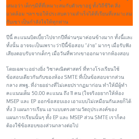
เสมอว่า เด็กๆมีที่ที่เหมาะสมกับตัวเขาอยู่ ทั้งวิถีชีวิต สิ่ง
แวดล้อม ฯลฯ ขอให้ประสบความสำเร็จได้ที่เรียนที่เหมาะสม
กับเขา เป็นกำลังใจให้ทุกท่าน
ปีนี้ คะแนนบิดเบี้ยวไปจากปีที่ผ่านๆมาค่อนข้างมาก ทั้งนี้และ
ทั้งนั้น อาจจะเป็นเพราะว่าปีนี้ข้อสอบ “ง่าย” มากๆ เมื่อรับฟัง
เสียงตอบรับจากเด็กๆ เมื่อวันที่พวกเขาออกมาจากห้องสอบ
โดยเฉพาะอย่างยิ่ง วิชาคณิตศาสตร์ ที่ทางโรงเรียนใช้
ข้อสอบเดียวกันกับของห้อง SMTE ที่เป็นข้อสอบจากส่วน
กลาง สพฐ. ที่ง่ายอย่างที่ไม่เคยปรากฏมาก่อน ทำให้มีผู้ทำ
คะแนนเต็ม 50.00 คะแนน ถึง 11 คน (ใจจริงอยากให้ห้อง
MSEP และ EP ออกข้อสอบเอง เอาแบบไม่เหมือนกันเลยก็ได้
ทั้ง 3 แผนการเรียน เอาแบบตรงตามวัตถุประสงค์ของ
แผนการเรียนนั้นๆ ทั้ง EP และ MSEP ส่วน SMTE เราก็คง
ต้องใช้ข้อสอบของส่วนกลางต่อไป