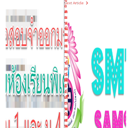
ข้
Next Article
อ
ส
ค
อ
ะ
บ
แ
จำ
น
อ
น
อ
ส
ก
อ
ม
บ
า
เ
ร
ข้
อ
า
บ
S
ห้
M
อ
T
ง
E
เรี
ส
ย
า
น
ม
พิเ
เ
ศ
ส
ษ
น