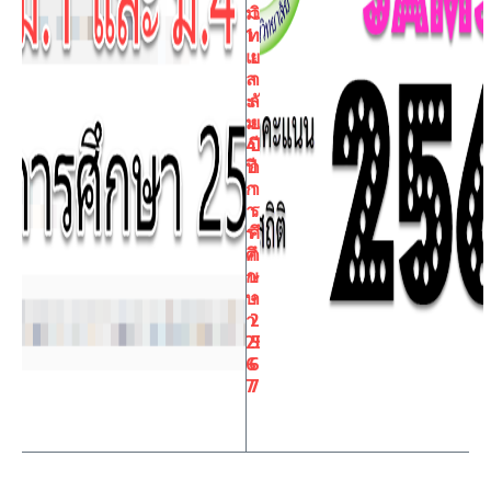
ม.
วิ
1
ท
แ
ย
ล
า
ะ
ลั
ม.
ย
4
ปี
ปี
ก
ก
า
า
ร
ร
ศึ
ศึ
ก
ก
ษ
ษ
า
า
2
25
5
6
6
7
7